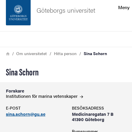
Sökfunktionen
Meny
Göteborgs universitet
Sidfoten
Sök
Kontakta universitetet
Länkstig
Hem
Om universitetet
Hitta person
Sina Schorn
Om webbplatsen
Sina Schorn
Forskare
Institutionen för marina
vetenskaper
E-POST
BESÖKSADRESS
sina.schorn@gu.se
Medicinaregatan 7 B
41390 Göteborg
Rumsnummer