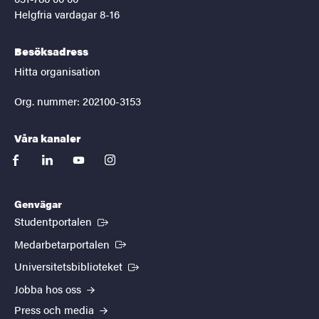
Helgfria vardagar 8-16
Besöksadress
Hitta organisation
Org. nummer: 202100-3153
Våra kanaler
facebook
linkedin
youtube
instagram
Genvägar
(Extern länk)
Studentportalen
(Extern länk)
Medarbetarportalen
(Extern länk)
Universitetsbiblioteket
Jobba hos oss
Press och media