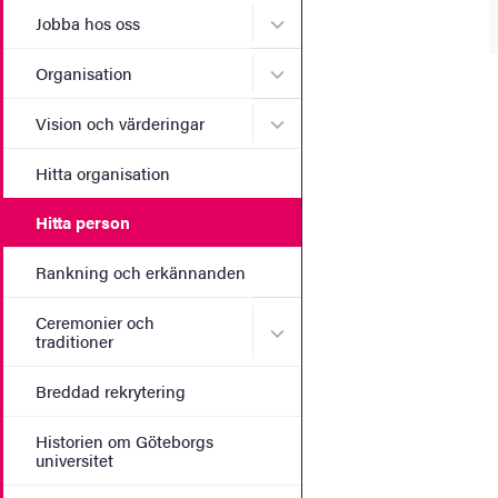
Undermeny för Jobba hos 
Jobba hos oss
Undermeny för Organisati
Organisation
Undermeny för Vision och 
Vision och värderingar
Hitta organisation
Hitta person
Rankning och erkännanden
Ceremonier och
Undermeny för Ceremonier 
traditioner
Breddad rekrytering
Historien om Göteborgs
universitet