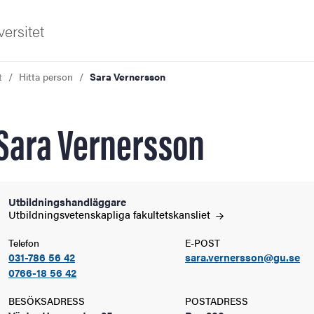
ersitet
t
Hitta person
Sara Vernersson
Sara Vernersson
ldning
Utbildningshandläggare
Utbildningsvetenskapliga
fakultetskansliet
och innovation
Telefon
E-POST
031-786 56 42
sara.vernersson@gu.se
tetet
0766-18 56 42
BESÖKSADRESS
POSTADRESS