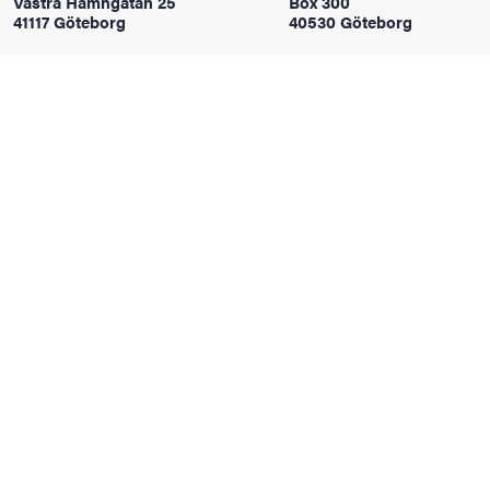
Västra Hamngatan 25
Box 300
oss
41117 Göteborg
40530 Göteborg
on
värderingar
och traditioner