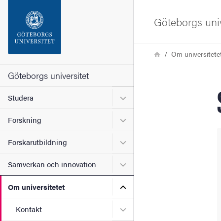
Sökfunktionen
Göteborgs univ
Sidfoten
Länkstig
Hem
Om universitete
Kontakta universitetet
Göteborgs universitet
Undermeny för Studera
Studera
Om webbplatsen
Undermeny för Forskning
Forskning
Undermeny för Forskarutbi
Forskarutbildning
Undermeny för Samverkan 
Samverkan och innovation
Undermeny för Om universi
Om universitetet
Undermeny för Kontakt
Kontakt