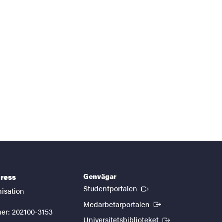
Genvägar
ress
(Extern länk)
Studentportalen
nisation
(Extern länk)
Medarbetarportalen
er: 202100-3153
(Extern länk)
Universitetsbiblioteket