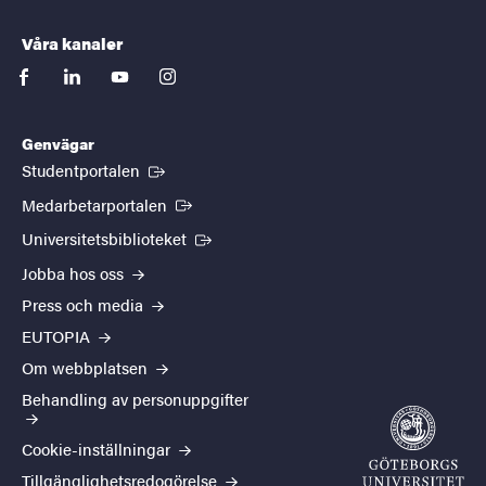
Våra kanaler
facebook
linkedin
youtube
instagram
Genvägar
(Extern länk)
Studentportalen
(Extern länk)
Medarbetarportalen
(Extern länk)
Universitetsbiblioteket
Jobba hos oss
Press och media
EUTOPIA
Om webbplatsen
Behandling av personuppgifter
Cookie-inställningar
Tillgänglighetsredogörelse