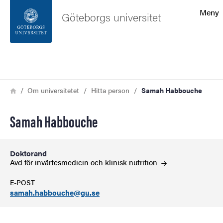
Sökfunktionen
Meny
Göteborgs universitet
Sidfoten
Sök
Kontakta universitetet
Länkstig
Hem
Om universitetet
Hitta person
Samah Habbouche
Om webbplatsen
Samah Habbouche
Doktorand
Avd för invärtesmedicin och klinisk
nutrition
E-POST
samah.habbouche@gu.se