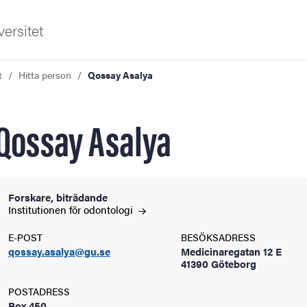
ersitet
t
Hitta person
Qossay Asalya
Qossay Asalya
ldning
Forskare, biträdande
Institutionen för
odontologi
och innovation
E-POST
BESÖKSADRESS
qossay.asalya@gu.se
Medicinaregatan 12 E
tetet
41390 Göteborg
POSTADRESS
Box 450