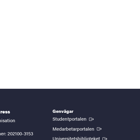
Genvägar
ress
(Extern länk)
Studentportalen
nisation
(Extern länk)
Medarbetarportalen
er: 202100-3153
(Extern länk)
Universitetsbiblioteket