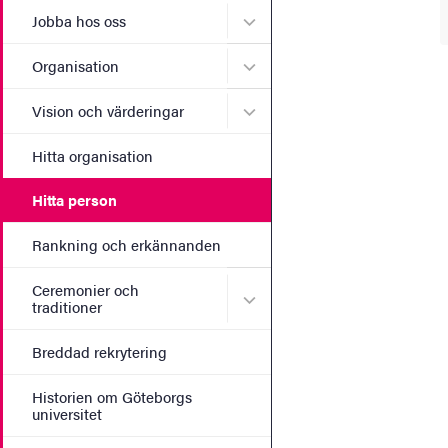
Undermeny för Jobba hos 
Jobba hos oss
Undermeny för Organisati
Organisation
Undermeny för Vision och 
Vision och värderingar
Hitta organisation
Hitta person
Rankning och erkännanden
Ceremonier och
Undermeny för Ceremonier 
traditioner
Breddad rekrytering
Historien om Göteborgs
universitet