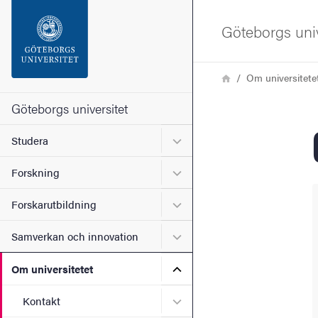
Sökfunktionen
Göteborgs univ
Sidfoten
Länkstig
Hem
Om universitete
Kontakta universitetet
Göteborgs universitet
Undermeny för Studera
Studera
Om webbplatsen
Undermeny för Forskning
Forskning
Undermeny för Forskarutbi
Forskarutbildning
Undermeny för Samverkan 
Samverkan och innovation
Undermeny för Om universi
Om universitetet
Undermeny för Kontakt
Kontakt