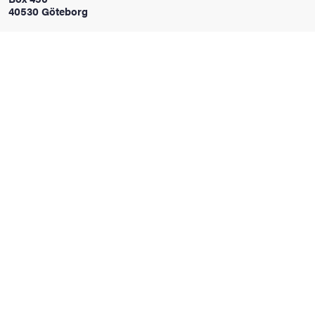
40530 Göteborg
oss
on
värderingar
och traditioner