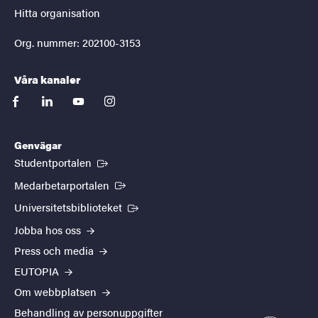
Hitta organisation
Org. nummer: 202100-3153
Våra kanaler
facebook
linkedin
youtube
instagram
Genvägar
(Extern länk)
Studentportalen
(Extern länk)
Medarbetarportalen
(Extern länk)
Universitetsbiblioteket
Jobba hos oss
Press och media
EUTOPIA
Om webbplatsen
Behandling av personuppgifter