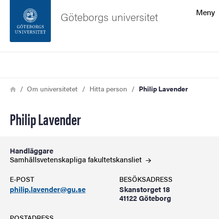
Sökfunktionen
Meny
Göteborgs universitet
Sidfoten
Sök
Kontakta universitetet
Länkstig
Hem
Om universitetet
Hitta person
Philip Lavender
Om webbplatsen
Philip Lavender
Handläggare
Samhällsvetenskapliga
fakultetskansliet
E-POST
BESÖKSADRESS
philip.lavender@gu.se
Skanstorget 18
41122 Göteborg
POSTADRESS