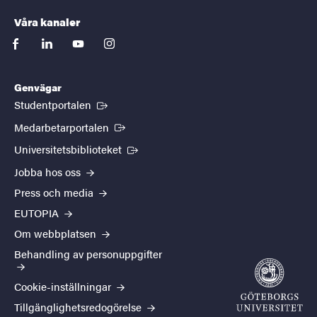
Våra kanaler
facebook
linkedin
youtube
instagram
Genvägar
(Extern länk)
Studentportalen
(Extern länk)
Medarbetarportalen
(Extern länk)
Universitetsbiblioteket
Jobba hos oss
Press och media
EUTOPIA
Om webbplatsen
Behandling av personuppgifter
Cookie-inställningar
Tillgänglighetsredogörelse