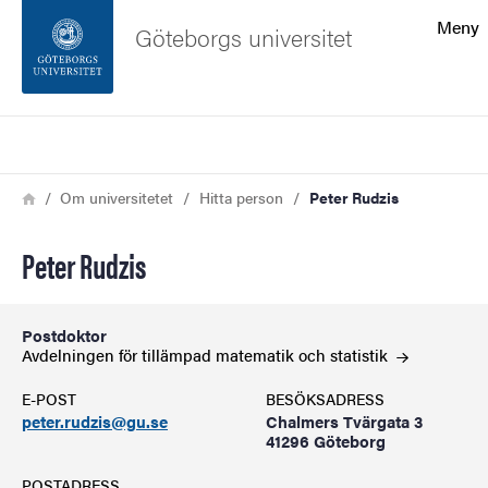
Sökfunktionen
Meny
Göteborgs universitet
Sidfoten
Sök
Kontakta universitetet
Länkstig
Hem
Om universitetet
Hitta person
Peter Rudzis
Om webbplatsen
Peter Rudzis
Postdoktor
Avdelningen för tillämpad matematik och
statistik
E-POST
BESÖKSADRESS
peter.rudzis@gu.se
Chalmers Tvärgata 3
41296 Göteborg
POSTADRESS