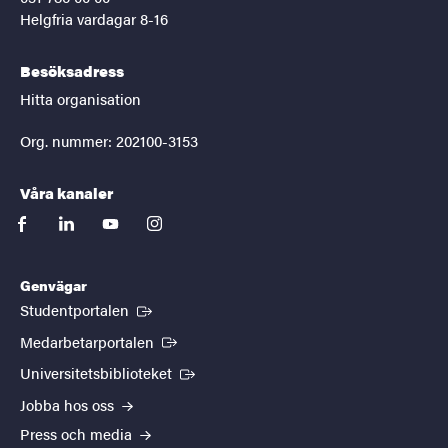
Helgfria vardagar 8-16
Besöksadress
Hitta organisation
Org. nummer: 202100-3153
Våra kanaler
facebook
linkedin
youtube
instagram
Genvägar
(Extern länk)
Studentportalen
(Extern länk)
Medarbetarportalen
(Extern länk)
Universitetsbiblioteket
Jobba hos oss
Press och media