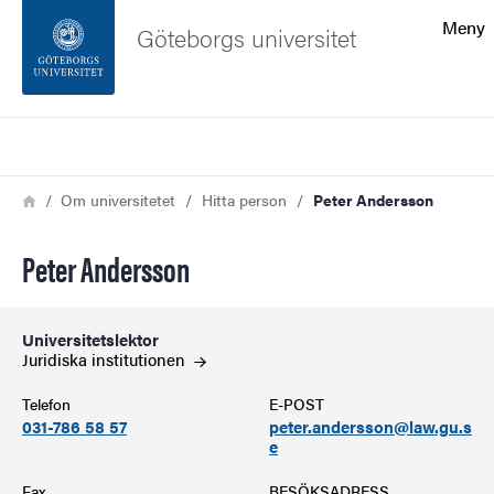
Sökfunktionen
Meny
Göteborgs universitet
Sidfoten
Sök
Kontakta universitetet
Länkstig
Hem
Om universitetet
Hitta person
Peter Andersson
Om webbplatsen
Peter Andersson
Universitetslektor
Juridiska
institutionen
Telefon
E-POST
031-786 58 57
peter.andersson@law.gu.s
e
Fax
BESÖKSADRESS