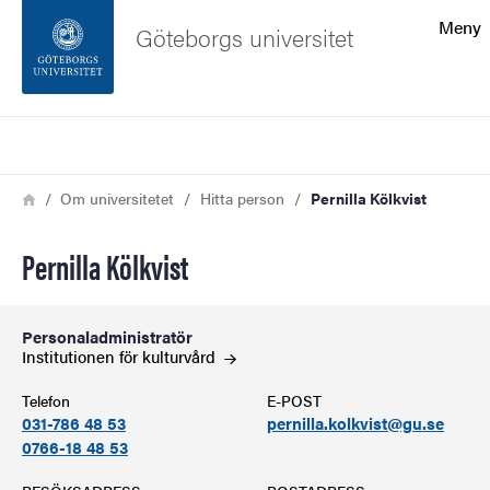
Sökfunktionen
Meny
Göteborgs universitet
Sidfoten
Sök
Kontakta universitetet
Länkstig
Hem
Om universitetet
Hitta person
Pernilla Kölkvist
Om webbplatsen
Pernilla Kölkvist
Personaladministratör
Institutionen för
kulturvård
Telefon
E-POST
031-786 48 53
pernilla.kolkvist@gu.se
0766-18 48 53