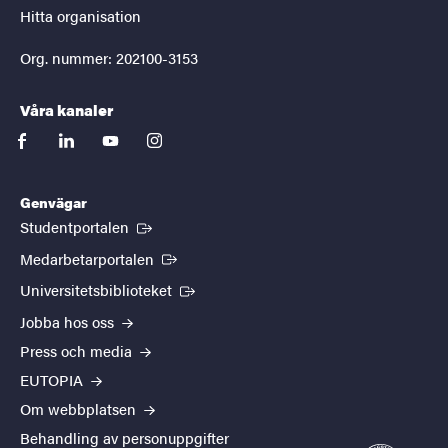
Hitta organisation
Org. nummer: 202100-3153
Våra kanaler
facebook
linkedin
youtube
instagram
Genvägar
(Extern länk)
Studentportalen
(Extern länk)
Medarbetarportalen
(Extern länk)
Universitetsbiblioteket
Jobba hos oss
Press och media
EUTOPIA
Om webbplatsen
Behandling av personuppgifter