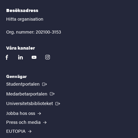
Besöksadress
Hitta organisation
Org. nummer: 202100-3153
Våra kanaler
facebook
linkedin
youtube
instagram
Genvägar
(Extern länk)
Studentportalen
(Extern länk)
Medarbetarportalen
(Extern länk)
Universitetsbiblioteket
Jobba hos oss
Press och media
EUTOPIA