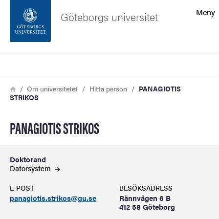
Sökfunktionen
Meny
Göteborgs universitet
Sidfoten
Sök
Kontakta universitetet
Länkstig
Hem
Om universitetet
Hitta person
PANAGIOTIS
STRIKOS
Om webbplatsen
PANAGIOTIS STRIKOS
Doktorand
Datorsystem
E-POST
BESÖKSADRESS
panagiotis.strikos@gu.se
Rännvägen 6 B
412 58 Göteborg