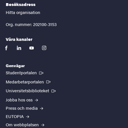
Besöksadress
Hitta organisation
Org. nummer: 202100-3153
Våra kanaler
facebook
linkedin
youtube
instagram
Genvägar
(Extern länk)
Studentportalen
(Extern länk)
Medarbetarportalen
(Extern länk)
Universitetsbiblioteket
Jobba hos oss
Press och media
EUTOPIA
Om webbplatsen