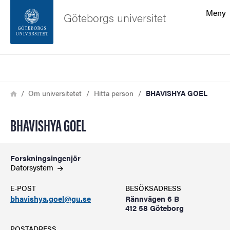
Sökfunktionen
Meny
Göteborgs universitet
Sidfoten
Sök
Kontakta universitetet
Länkstig
Hem
Om universitetet
Hitta person
BHAVISHYA GOEL
Om webbplatsen
BHAVISHYA GOEL
Forskningsingenjör
Datorsystem
E-POST
BESÖKSADRESS
bhavishya.goel@gu.se
Rännvägen 6 B
412 58 Göteborg
POSTADRESS