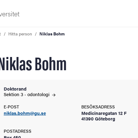
ersitet
t
Hitta person
Niklas Bohm
Niklas Bohm
ldning
Doktorand
Sektion 3 -
odontologi
och innovation
E-POST
BESÖKSADRESS
niklas.bohm@gu.se
Medicinaregatan 12 F
tetet
41390 Göteborg
POSTADRESS
Box 450