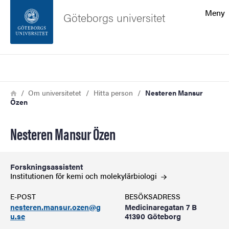
Sökfunktionen
Meny
Göteborgs universitet
Sidfoten
Sök
Kontakta universitetet
Länkstig
Hem
Om universitetet
Hitta person
Nesteren Mansur
Özen
Om webbplatsen
Nesteren Mansur Özen
Forskningsassistent
Institutionen för kemi och
molekylärbiologi
E-POST
BESÖKSADRESS
nesteren.mansur.ozen@g
Medicinaregatan 7 B
u.se
41390 Göteborg