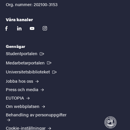
Org. nummer: 202100-3153
Våra kanaler
facebook
linkedin
youtube
instagram
Genvägar
(Extern länk)
Studentportalen
(Extern länk)
Medarbetarportalen
(Extern länk)
Universitetsbiblioteket
Jobba hos oss
Press och media
EUTOPIA
Om webbplatsen
Behandling av personuppgifter
Cookie-inställningar