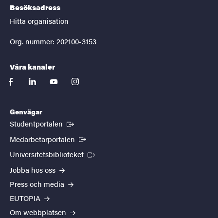
Besöksadress
Hitta organisation
Org. nummer: 202100-3153
Våra kanaler
facebook
linkedin
youtube
instagram
Genvägar
(Extern länk)
Studentportalen
(Extern länk)
Medarbetarportalen
(Extern länk)
Universitetsbiblioteket
Jobba hos oss
Press och media
EUTOPIA
Om webbplatsen