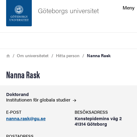
Sökfunktionen
Meny
Göteborgs universitet
Sidfoten
Sök
Kontakta universitetet
Länkstig
Hem
Om universitetet
Hitta person
Nanna Rask
Om webbplatsen
Nanna Rask
Doktorand
Institutionen för globala
studier
E-POST
BESÖKSADRESS
nanna.rask@gu.se
Konstepidemins väg 2
41314 Göteborg
POSTADRESS