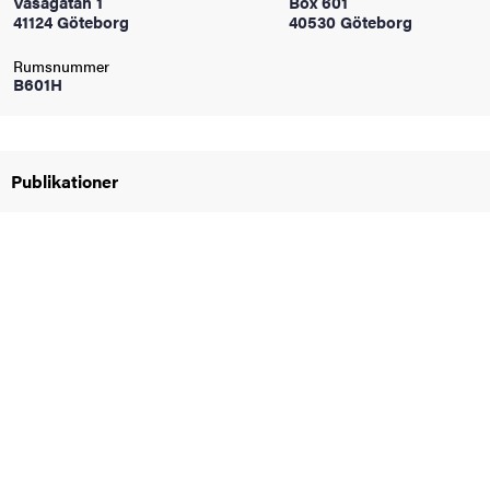
Vasagatan 1
Box 601
oss
41124 Göteborg
40530 Göteborg
Rumsnummer
on
B601H
värderingar
Publikationer
och traditioner