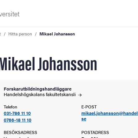
ersitet
t
Hitta person
Mikael Johansson
Mikael Johansson
ldning
Forskarutbildningshandläggare
Handelshögskolans
fakultetskansli
och innovation
Telefon
E-POST
031-786 11 10
mikael.johansson@handel
tetet
se
0766-18 11 10
BESÖKSADRESS
POSTADRESS