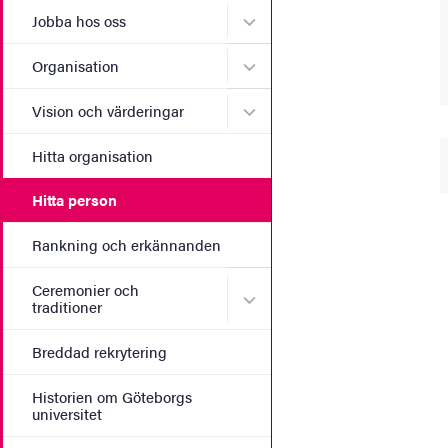
Undermeny för Jobba hos 
Jobba hos oss
Undermeny för Organisati
Organisation
Undermeny för Vision och 
Vision och värderingar
Hitta organisation
Hitta person
Rankning och erkännanden
Ceremonier och
Undermeny för Ceremonier 
traditioner
Breddad rekrytering
Historien om Göteborgs
universitet