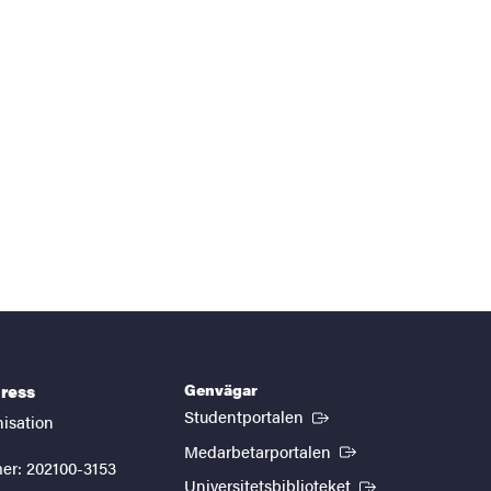
Genvägar
ress
(Extern länk)
Studentportalen
nisation
(Extern länk)
Medarbetarportalen
er: 202100-3153
(Extern länk)
Universitetsbiblioteket