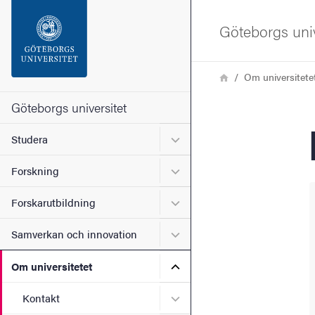
Sökfunktionen
Göteborgs univ
Sidfoten
Länkstig
Hem
Om universitete
Kontakta universitetet
Göteborgs universitet
Undermeny för Studera
Studera
Om webbplatsen
Undermeny för Forskning
Forskning
Undermeny för Forskarutbi
Forskarutbildning
Undermeny för Samverkan 
Samverkan och innovation
Undermeny för Om universi
Om universitetet
Undermeny för Kontakt
Kontakt