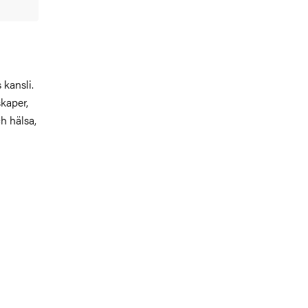
kansli.
skaper,
h hälsa,