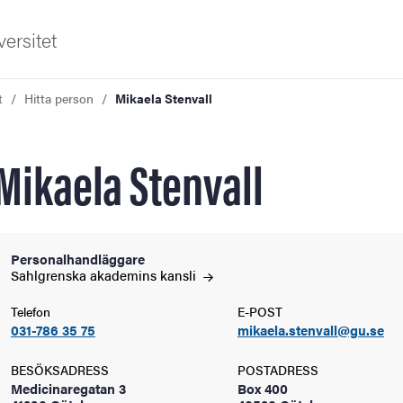
ersitet
t
Hitta person
Mikaela Stenvall
Mikaela Stenvall
ldning
Personalhandläggare
Sahlgrenska akademins
kansli
och innovation
Telefon
E-POST
031-786 35 75
mikaela.stenvall@gu.se
tetet
BESÖKSADRESS
POSTADRESS
Medicinaregatan 3
Box 400