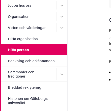
Undermeny för Jobba hos 
Jobba hos oss
Undermeny för Organisati
Organisation
Undermeny för Vision och 
Vision och värderingar
P
J
Hitta organisation
I
Hitta person
s
Rankning och erkännanden
K
Ceremonier och
Undermeny för Ceremonier 
traditioner
Breddad rekrytering
Historien om Göteborgs
universitet