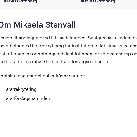
41390 Göteborg
40530 Göteborg
oss
on
Om Mikaela Stenvall
värderingar
ersonalhandläggare vid HR-avdelningen, Sahlgrenska akademins 
ag arbetar med lärarrekrytering för Institutionen för kliniska veten
nstitutionen för odontologi och Institutionen för vårdvetenskap oc
amt är administrativt stöd för Lärarförslagsnämnden.
ontakta mig när det gäller frågor som rör:
Lärarrekrytering
och traditioner
Lärarförslagsnämnden