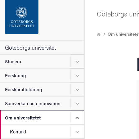
Sökfunktionen
Göteborgs univ
Sidfoten
Länkstig
Hem
Om universitete
Kontakta universitetet
Göteborgs universitet
Undermeny för Studera
Studera
Om webbplatsen
Undermeny för Forskning
Forskning
Undermeny för Forskarutbi
Forskarutbildning
Undermeny för Samverkan 
Samverkan och innovation
Undermeny för Om universi
Om universitetet
Undermeny för Kontakt
Kontakt