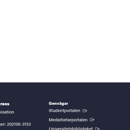
Genvägar
ress
(Extern länk)
Studentportalen
nisation
(Extern länk)
Medarbetarportalen
er: 202100-3153
(Extern länk)
Universitetsbiblioteket