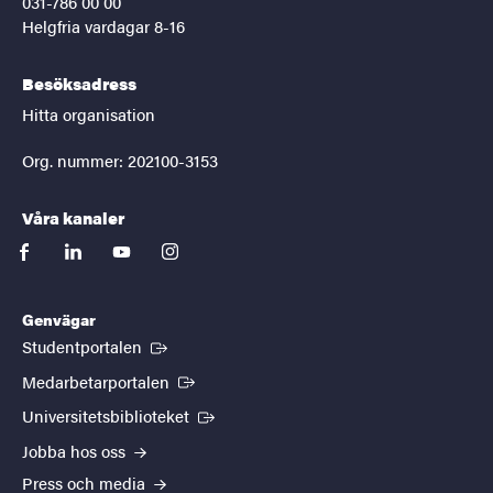
031-786 00 00
Helgfria vardagar 8-16
Besöksadress
Hitta organisation
Org. nummer: 202100-3153
Våra kanaler
facebook
linkedin
youtube
instagram
Genvägar
(Extern länk)
Studentportalen
(Extern länk)
Medarbetarportalen
(Extern länk)
Universitetsbiblioteket
Jobba hos oss
Press och media