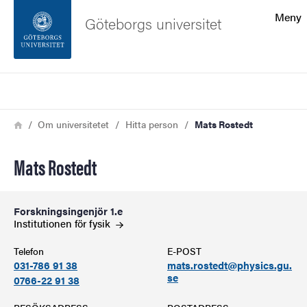
Sökfunktionen
Meny
Göteborgs universitet
Sidfoten
Sök
Kontakta universitetet
Länkstig
Hem
Om universitetet
Hitta person
Mats Rostedt
Om webbplatsen
Mats Rostedt
Forskningsingenjör 1.e
Institutionen för
fysik
Telefon
E-POST
031-786 91 38
mats.rostedt@physics.gu.
se
0766-22 91 38