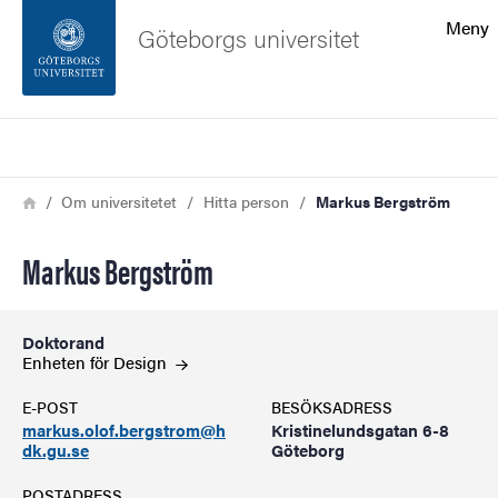
Sökfunktionen
Meny
Göteborgs universitet
Sidfoten
Sök
Kontakta universitetet
Länkstig
Hem
Om universitetet
Hitta person
Markus Bergström
Om webbplatsen
Markus Bergström
Doktorand
Enheten för
Design
E-POST
BESÖKSADRESS
markus.olof.bergstrom@h
Kristinelundsgatan 6-8
dk.gu.se
Göteborg
POSTADRESS