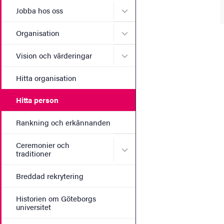
Undermeny för Jobba hos 
Jobba hos oss
Undermeny för Organisati
Organisation
Undermeny för Vision och 
Vision och värderingar
Hitta organisation
Hitta person
Rankning och erkännanden
Ceremonier och
Undermeny för Ceremonier 
traditioner
Breddad rekrytering
Historien om Göteborgs
universitet