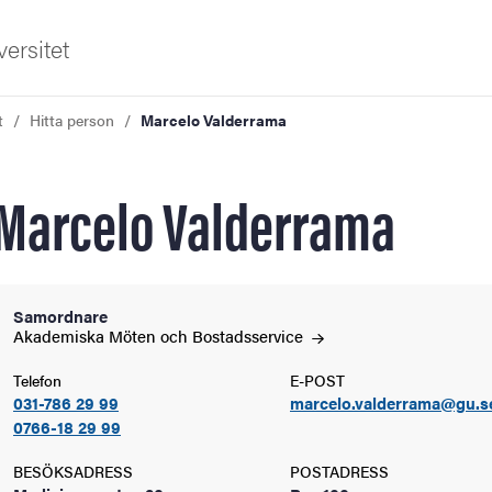
ersitet
t
Hitta person
Marcelo Valderrama
Marcelo Valderrama
ldning
Samordnare
Akademiska Möten och
Bostadsservice
och innovation
Telefon
E-POST
031-786 29 99
marcelo.valderrama@gu.s
tetet
0766-18 29 99
BESÖKSADRESS
POSTADRESS