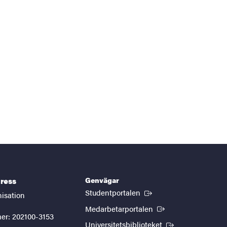
Genvägar
ress
(Extern länk)
Studentportalen
nisation
(Extern länk)
Medarbetarportalen
er: 202100-3153
(Extern länk)
Universitetsbiblioteket