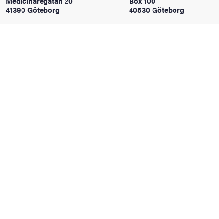
Medicinaregatan 20
Box 100
oss
41390 Göteborg
40530 Göteborg
on
värderingar
och traditioner