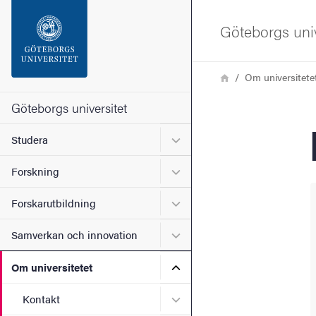
Sökfunktionen
Göteborgs univ
Sidfoten
Länkstig
Hem
Om universitete
Kontakta universitetet
Göteborgs universitet
Undermeny för Studera
Studera
Om webbplatsen
Undermeny för Forskning
Forskning
Undermeny för Forskarutbi
Forskarutbildning
Undermeny för Samverkan 
Samverkan och innovation
Undermeny för Om universi
Om universitetet
Undermeny för Kontakt
Kontakt