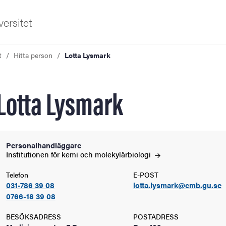
ersitet
t
Hitta person
Lotta Lysmark
Lotta Lysmark
ldning
Personalhandläggare
Institutionen för kemi och
molekylärbiologi
och innovation
Telefon
E-POST
031-786 39 08
lotta.lysmark@cmb.gu.se
tetet
0766-18 39 08
BESÖKSADRESS
POSTADRESS