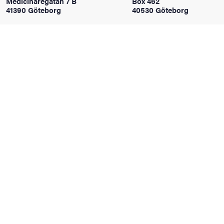
Medicinaregatan 7 B
Box 462
oss
41390 Göteborg
40530 Göteborg
on
värderingar
och traditioner