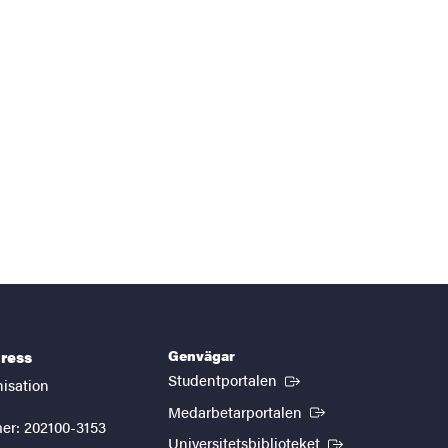
Genvägar
ress
(Extern länk)
Studentportalen
nisation
(Extern länk)
Medarbetarportalen
er: 202100-3153
(Extern länk)
Universitetsbiblioteket