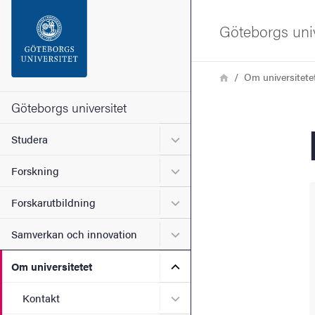
Sökfunktionen
Göteborgs univ
Sidfoten
Länkstig
Hem
Om universitete
Kontakta universitetet
Göteborgs universitet
Undermeny för Studera
Studera
Om webbplatsen
Undermeny för Forskning
Forskning
Undermeny för Forskarutbi
Forskarutbildning
Undermeny för Samverkan 
Samverkan och innovation
Undermeny för Om universi
Om universitetet
Undermeny för Kontakt
Kontakt