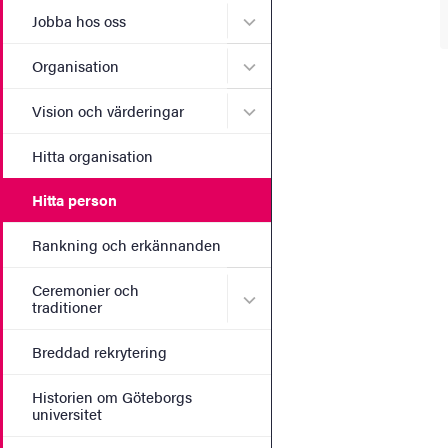
Undermeny för Jobba hos 
Jobba hos oss
Undermeny för Organisati
Organisation
Undermeny för Vision och 
Vision och värderingar
Hitta organisation
Hitta person
Rankning och erkännanden
Ceremonier och
Undermeny för Ceremonier 
traditioner
Breddad rekrytering
Historien om Göteborgs
universitet