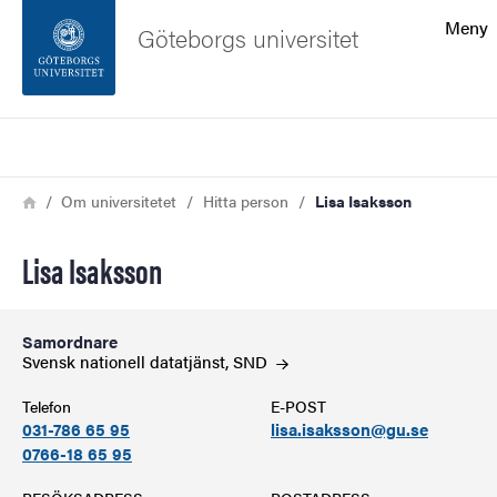
Sökfunktionen
Meny
Göteborgs universitet
Sidfoten
Sök
Kontakta universitetet
Länkstig
Hem
Om universitetet
Hitta person
Lisa Isaksson
Om webbplatsen
Lisa Isaksson
Samordnare
Svensk nationell datatjänst,
SND
Telefon
E-POST
031-786 65 95
lisa.isaksson@gu.se
0766-18 65 95