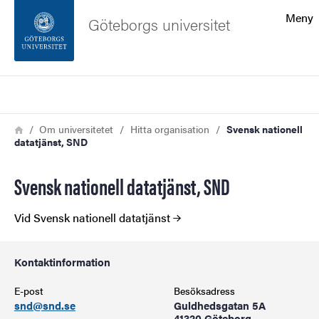
Sökfunktionen
Meny
Göteborgs universitet
Sidfoten
Sök
Kontakta universitetet
Länkstig
Hem
Om universitetet
Hitta organisation
Svensk nationell
datatjänst, SND
Om webbplatsen
Svensk nationell datatjänst, SND
Vid Svensk nationell datatjänst
Kontaktinformation
E-post
Besöksadress
snd@snd.se
Guldhedsgatan 5A
41320 Göteborg