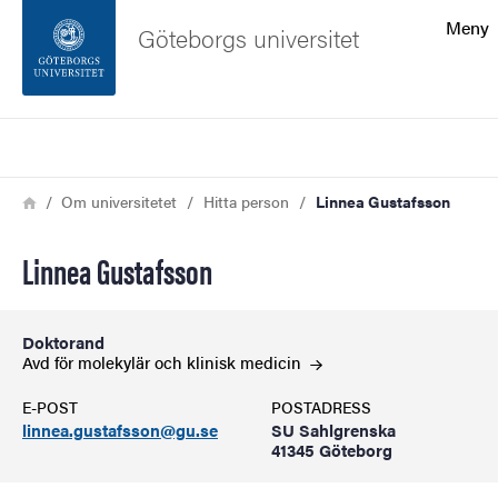
Sökfunktionen
Meny
Göteborgs universitet
Sidfoten
Sök
Kontakta universitetet
Länkstig
Hem
Om universitetet
Hitta person
Linnea Gustafsson
Om webbplatsen
Linnea Gustafsson
Doktorand
Avd för molekylär och klinisk
medicin
E-POST
POSTADRESS
linnea.gustafsson@gu.se
SU Sahlgrenska
41345 Göteborg