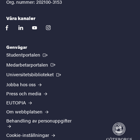
Org. nummer: 202100-3153
Våra kanaler
facebook
linkedin
youtube
instagram
Genvägar
(Extern länk)
Studentportalen
(Extern länk)
Medarbetarportalen
(Extern länk)
Universitetsbiblioteket
Jobba hos oss
Press och media
EUTOPIA
Om webbplatsen
Behandling av personuppgifter
Cookie-inställningar