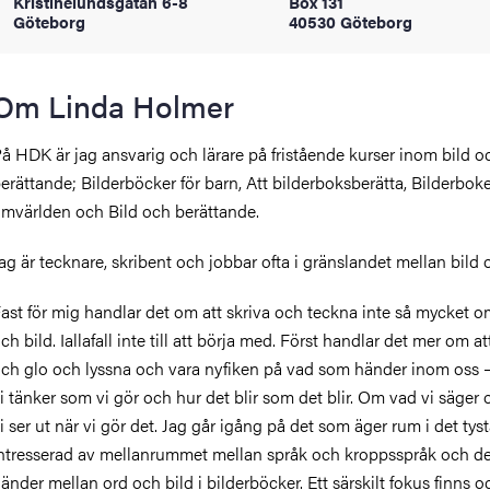
Kristinelundsgatan 6-8
Box 131
oss
Göteborg
40530 Göteborg
on
Om Linda Holmer
värderingar
å HDK är jag ansvarig och lärare på fristående kurser inom bild o
erättande; Bilderböcker för barn, Att bilderboksberätta, Bilderbo
mvärlden och Bild och berättande.
ag är tecknare, skribent och jobbar ofta i gränslandet mellan bild o
ast för mig handlar det om att skriva och teckna inte så mycket o
och traditioner
ch bild. Iallafall inte till att börja med. Först handlar det mer om att
ch glo och lyssna och vara nyfiken på vad som händer inom oss –
i tänker som vi gör och hur det blir som det blir. Om vad vi säger
i ser ut när vi gör det. Jag går igång på det som äger rum i det tyst
ntresserad av mellanrummet mellan språk och kroppsspråk och d
änder mellan ord och bild i bilderböcker. Ett särskilt fokus finns 