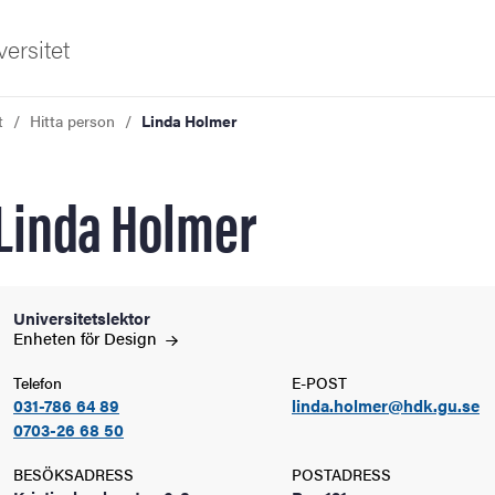
ersitet
t
Hitta person
Linda Holmer
Linda Holmer
ldning
Universitetslektor
Enheten för
Design
och innovation
Telefon
E-POST
031-786 64 89
linda.holmer@hdk.gu.se
tetet
0703-26 68 50
BESÖKSADRESS
POSTADRESS