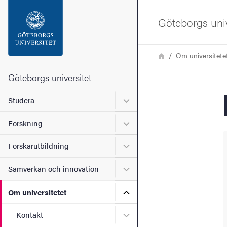
Sökfunktionen
Göteborgs univ
Sidfoten
Länkstig
Hem
Om universitete
Kontakta universitetet
Göteborgs universitet
Undermeny för Studera
Studera
Om webbplatsen
Undermeny för Forskning
Forskning
Undermeny för Forskarutbi
Forskarutbildning
Undermeny för Samverkan 
Samverkan och innovation
Undermeny för Om universi
Om universitetet
Undermeny för Kontakt
Kontakt