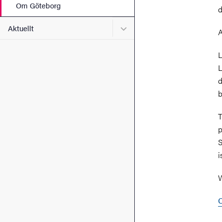
Om Göteborg
d
Undermeny för Aktuellt
Aktuellt
A
L
L
d
b
T
p
S
i
W
C