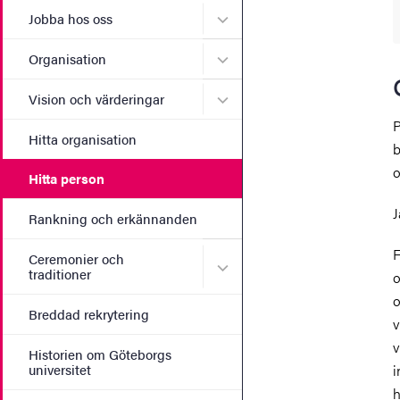
Undermeny för Jobba hos 
Jobba hos oss
Undermeny för Organisati
Organisation
Undermeny för Vision och 
Vision och värderingar
P
Hitta organisation
b
o
Hitta person
J
Rankning och erkännanden
F
Ceremonier och
Undermeny för Ceremonier 
traditioner
o
o
Breddad rekrytering
v
v
Historien om Göteborgs
universitet
i
h