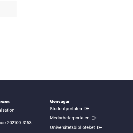
Genvägar
ress
(Extern länk)
Studentportalen
nisation
(Extern länk)
Medarbetarportalen
er: 202100-3153
(Extern länk)
Universitetsbiblioteket