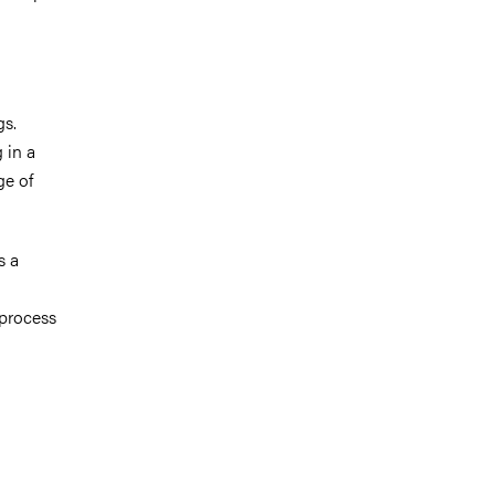
gs.
 in a
ge of
s a
 process