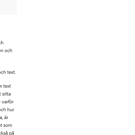
ch
ken och
ch text.
m text
 sitta
 varför
 och hur
a, är
et som
också på