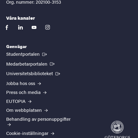
Org. nummer: 202100-3153
Våra kanaler
facebook
linkedin
youtube
instagram
Genvägar
(Extern länk)
Studentportalen
(Extern länk)
Medarbetarportalen
(Extern länk)
Universitetsbiblioteket
Jobba hos oss
Press och media
EUTOPIA
Om webbplatsen
Behandling av personuppgifter
Cookie-inställningar