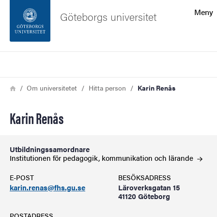
Sökfunktionen
Meny
Göteborgs universitet
Sidfoten
Sök
Kontakta universitetet
Länkstig
Hem
Om universitetet
Hitta person
Karin Renås
Om webbplatsen
Karin Renås
Utbildningssamordnare
Institutionen för pedagogik, kommunikation och
lärande
E-POST
BESÖKSADRESS
karin.renas@fhs.gu.se
Läroverksgatan 15
41120 Göteborg
POSTADRESS