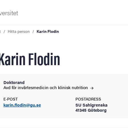
ersitet
t
Hitta person
Karin Flodin
Karin Flodin
ldning
Doktorand
Avd för invärtesmedicin och klinisk
nutrition
och innovation
E-POST
POSTADRESS
karin.flodin@gu.se
SU Sahlgrenska
tetet
41345 Göteborg