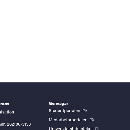
Genvägar
ress
(Extern länk)
Studentportalen
nisation
(Extern länk)
Medarbetarportalen
er: 202100-3153
(Extern länk)
Universitetsbiblioteket