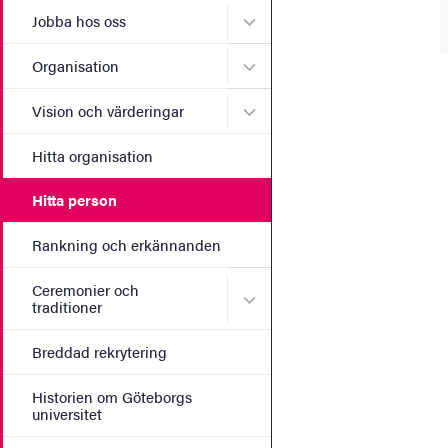
Undermeny för Jobba hos 
Jobba hos oss
Undermeny för Organisati
Organisation
Undermeny för Vision och 
Vision och värderingar
Hitta organisation
Hitta person
Rankning och erkännanden
Ceremonier och
Undermeny för Ceremonier 
traditioner
Breddad rekrytering
Historien om Göteborgs
universitet