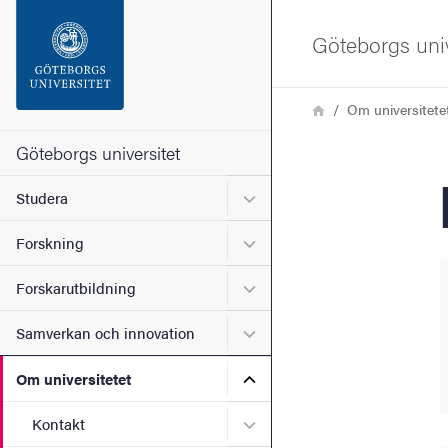
Sökfunktionen
Göteborgs univ
Sidfoten
Länkstig
Hem
Om universitete
Kontakta universitetet
Göteborgs universitet
Undermeny för Studera
Studera
Om webbplatsen
Undermeny för Forskning
Forskning
Undermeny för Forskarutbi
Forskarutbildning
Undermeny för Samverkan 
Samverkan och innovation
Undermeny för Om universi
Om universitetet
Undermeny för Kontakt
Kontakt