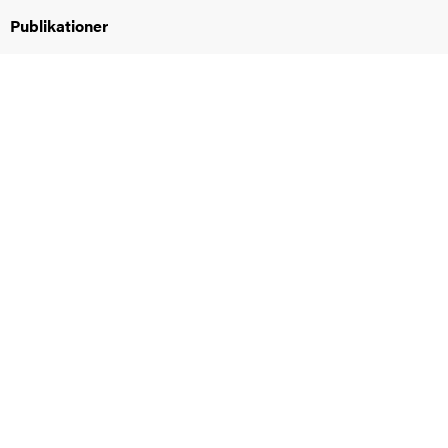
oss
Publikationer
on
värderingar
och traditioner