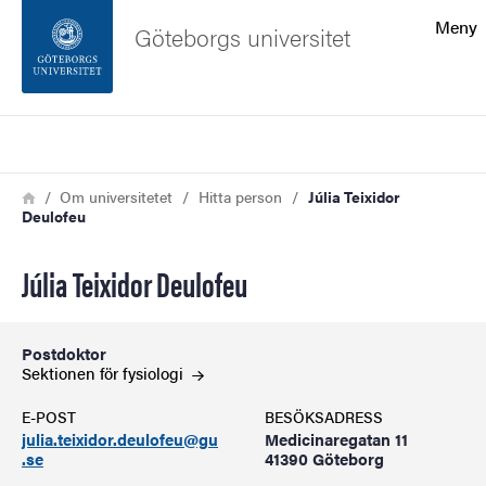
Sökfunktionen
Meny
Göteborgs universitet
Sidfoten
Sök
Kontakta universitetet
Länkstig
Hem
Om universitetet
Hitta person
Júlia Teixidor
Deulofeu
Om webbplatsen
Júlia Teixidor Deulofeu
Postdoktor
Sektionen för
fysiologi
E-POST
BESÖKSADRESS
julia.teixidor.deulofeu@gu
Medicinaregatan 11
.se
41390 Göteborg