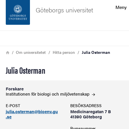
Sökfunktionen
Meny
Göteborgs universitet
Sidfoten
Sök
Kontakta universitetet
Länkstig
Hem
Om universitetet
Hitta person
Julia Osterman
Om webbplatsen
Julia Osterman
Forskare
Institutionen för biologi och
miljövetenskap
E-POST
BESÖKSADRESS
julia.osterman@bioenv.gu
Medicinaregatan 7 B
.se
41390 Göteborg
Rumsnummer