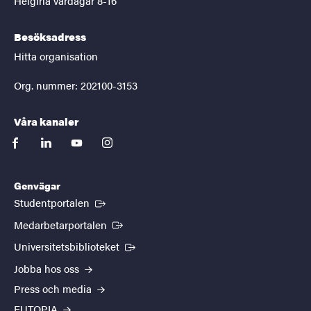
Helgfria vardagar 8-16
Besöksadress
Hitta organisation
Org. nummer: 202100-3153
Våra kanaler
facebook
linkedin
youtube
instagram
Genvägar
(Extern länk)
Studentportalen
(Extern länk)
Medarbetarportalen
(Extern länk)
Universitetsbiblioteket
Jobba hos oss
Press och media
EUTOPIA