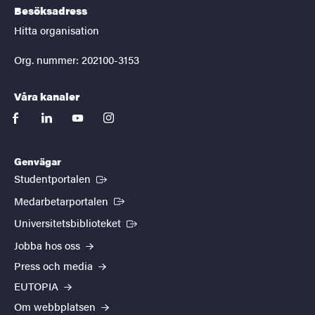
Besöksadress
Hitta organisation
Org. nummer: 202100-3153
Våra kanaler
facebook
linkedin
youtube
instagram
Genvägar
(Extern länk)
Studentportalen
(Extern länk)
Medarbetarportalen
(Extern länk)
Universitetsbiblioteket
Jobba hos oss
Press och media
EUTOPIA
Om webbplatsen