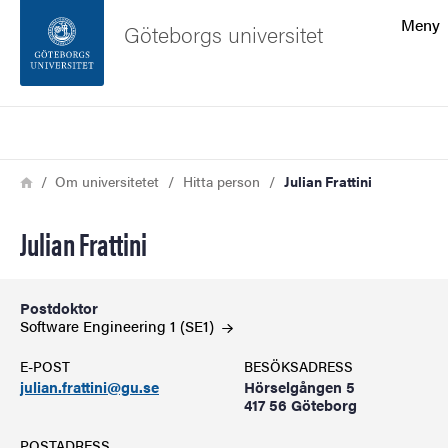
Sökfunktionen
Meny
Göteborgs universitet
Sidfoten
Sök
Kontakta universitetet
Länkstig
Hem
Om universitetet
Hitta person
Julian Frattini
Om webbplatsen
Julian Frattini
Postdoktor
Software Engineering 1
(SE1)
E-POST
BESÖKSADRESS
julian.frattini@gu.se
Hörselgången 5
417 56 Göteborg
POSTADRESS