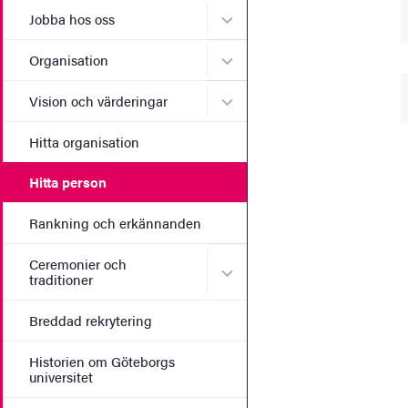
Undermeny för Jobba hos 
Jobba hos oss
Undermeny för Organisati
Organisation
Undermeny för Vision och 
Vision och värderingar
Hitta organisation
Hitta person
Rankning och erkännanden
Ceremonier och
Undermeny för Ceremonier 
traditioner
Breddad rekrytering
Historien om Göteborgs
universitet