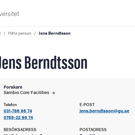
ersitet
t
Hitta person
Jens Berndtsson
Jens Berndtsson
ldning
Forskare
Sambio Core
Facilities
och innovation
Telefon
E-POST
031-786 96 74
jens.berndtsson@gu.se
tetet
0766-22 96 74
BESÖKSADRESS
POSTADRESS