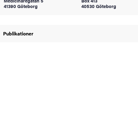
Medicinaregatan 5
Box 413
oss
41390 Göteborg
40530 Göteborg
on
Publikationer
värderingar
och traditioner