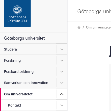
Sökfunktionen
Göteborgs univ
Sidfoten
Länkstig
Hem
Om universitete
Kontakta universitetet
Göteborgs universitet
Undermeny för Studera
Studera
Om webbplatsen
Undermeny för Forskning
Forskning
Undermeny för Forskarutbi
Forskarutbildning
Undermeny för Samverkan 
Samverkan och innovation
Undermeny för Om universi
Om universitetet
Undermeny för Kontakt
Kontakt