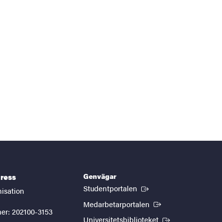
Genvägar
ress
(Extern länk)
Studentportalen
nisation
(Extern länk)
Medarbetarportalen
er: 202100-3153
(Extern länk)
Universitetsbiblioteket