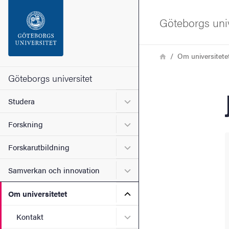
Sökfunktionen
Göteborgs univ
Sidfoten
Länkstig
Hem
Om universitete
Kontakta universitetet
Göteborgs universitet
Undermeny för Studera
Studera
Om webbplatsen
Undermeny för Forskning
Forskning
Undermeny för Forskarutbi
Forskarutbildning
Undermeny för Samverkan 
Samverkan och innovation
Undermeny för Om universi
Om universitetet
Undermeny för Kontakt
Kontakt