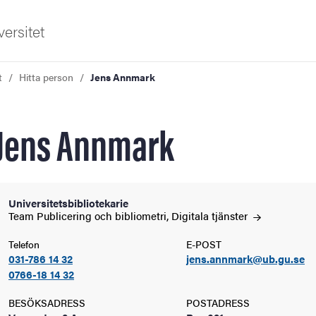
ersitet
t
Hitta person
Jens Annmark
Jens Annmark
ldning
Universitetsbibliotekarie
Team Publicering och bibliometri, Digitala
tjänster
och innovation
Telefon
E-POST
031-786 14 32
jens.annmark@ub.gu.se
tetet
0766-18 14 32
BESÖKSADRESS
POSTADRESS