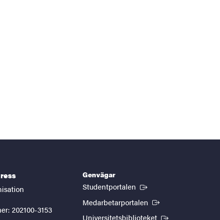
Genvägar
ress
(Extern länk)
Studentportalen
nisation
(Extern länk)
Medarbetarportalen
er: 202100-3153
(Extern länk)
Universitetsbiblioteket