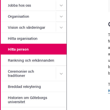
Undermeny för Jobba hos 
Jobba hos oss
Undermeny för Organisati
Organisation
Undermeny för Vision och 
Vision och värderingar
T
Hitta organisation
f
a
Hitta person
a
u
Rankning och erkännanden
b
Ceremonier och
b
Undermeny för Ceremonier 
traditioner
T
Breddad rekrytering
K
Historien om Göteborgs
universitet