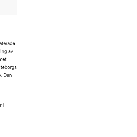
laterade
ring av
amet
öteborgs
A. Den
 i