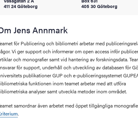
Vasagatan 2 A
Box 631
oss
411 24 Göteborg
405 30 Göteborg
on
Om Jens Annmark
värderingar
eamet för Publicering och bibliometri arbetar med publiceringsre
rågor. Vi ger support och informerar om open access inför publice
rtiklar och monografier samt vid hantering av forskningsdata. Te
nsvarar för support, underhåll och utveckling av databasen för G
niversitets publikationer GUP och e-publiceringssystemet GUPE
ibliometriska funktionen inom teamet arbetar med att utföra
ibliometriska analyser samt utveckla metoder inom området.
och traditioner
eamet samordnar även arbetet med öppet tillgängliga monografier
riterium
.