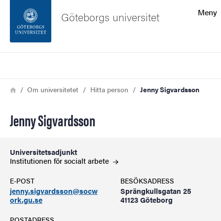
Sökfunktionen
Meny
Göteborgs universitet
Sidfoten
Sök
Kontakta universitetet
Länkstig
Hem
Om universitetet
Hitta person
Jenny Sigvardsson
Om webbplatsen
Jenny Sigvardsson
Universitetsadjunkt
Institutionen för socialt
arbete
E-POST
BESÖKSADRESS
jenny.sigvardsson@socw
Sprängkullsgatan 25
ork.gu.se
41123 Göteborg
POSTADRESS