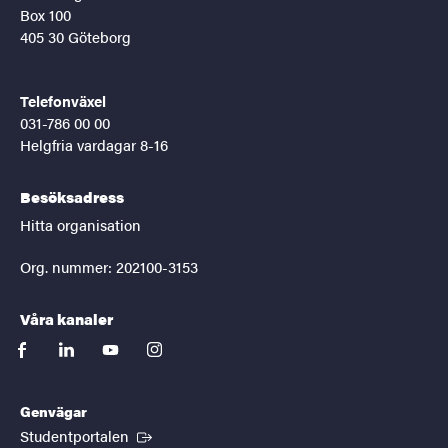
Box 100
405 30 Göteborg
Telefonväxel
031-786 00 00
Helgfria vardagar 8-16
Besöksadress
Hitta organisation
Org. nummer: 202100-3153
Våra kanaler
facebook
linkedin
youtube
instagram
Genvägar
(Extern länk)
Studentportalen