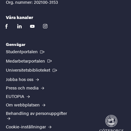
Org. nummer: 202100-3153
Våra kanaler
facebook
linkedin
youtube
instagram
Genvägar
(Extern länk)
Studentportalen
(Extern länk)
Medarbetarportalen
(Extern länk)
Universitetsbiblioteket
Jobba hos oss
Press och media
EUTOPIA
Om webbplatsen
Behandling av personuppgifter
Cookie-inställningar