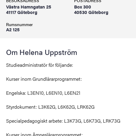
BESÖKSADRESS
POSTADRESS
Västra Hamngatan 25
Box 300
41117 Göteborg
40530 Göteborg
Rumsnummer
A2 125
Om Helena Uppström
Studieadministratör för följande:
Kurser inom Grundlärarprogrammet:
Engelska: L3EN10, L6EN10, L6EN21
Styrdokument: L3K62G, L6K62G, LRK62G
Specialpedagogiskt arbete: L3K73G, L6K73G, LRK73G
Kurser inom Ämneslärarprogrammet: