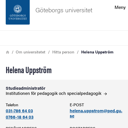
Sökfunktionen
Meny
Göteborgs universitet
Sidfoten
Sök
Kontakta universitetet
Länkstig
Hem
Om universitetet
Hitta person
Helena Uppström
Om webbplatsen
Helena Uppström
Studieadministratör
Institutionen för pedagogik och
specialpedagogik
Telefon
E-POST
031-786 64 03
helena.uppstrom@ped.gu.
se
0766-18 64 03