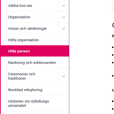
Undermeny för Jobba hos 
Jobba hos oss
Undermeny för Organisati
Organisation
Undermeny för Vision och 
Vision och värderingar
P
Hitta organisation
Hitta person
Rankning och erkännanden
Ceremonier och
Undermeny för Ceremonier 
traditioner
Breddad rekrytering
U
Historien om Göteborgs
universitet