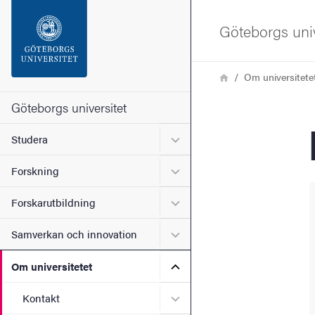
Sökfunktionen
Göteborgs univ
Sidfoten
Länkstig
Hem
Om universitete
Kontakta universitetet
Göteborgs universitet
Undermeny för Studera
Studera
Om webbplatsen
Undermeny för Forskning
Forskning
Undermeny för Forskarutbi
Forskarutbildning
Undermeny för Samverkan 
Samverkan och innovation
Undermeny för Om universi
Om universitetet
Undermeny för Kontakt
Kontakt