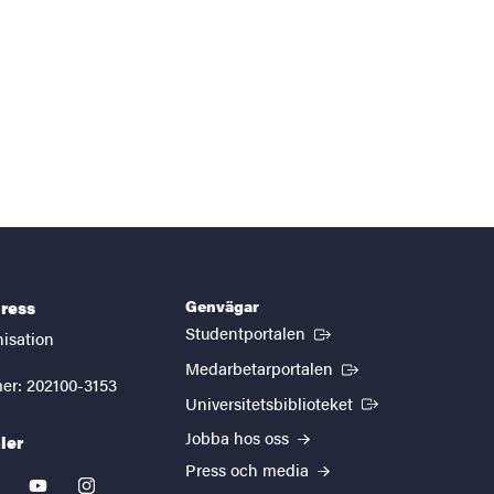
Genvägar
ress
(Extern länk)
Studentportalen
nisation
(Extern länk)
Medarbetarportalen
er: 202100-3153
(Extern länk)
Universitetsbiblioteket
Jobba hos oss
ler
Press och media
kedin
youtube
instagram