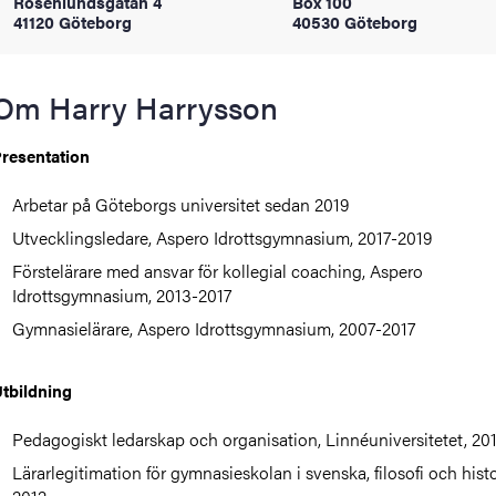
Rosenlundsgatan 4
Box 100
oss
41120 Göteborg
40530 Göteborg
on
Om Harry Harrysson
värderingar
resentation
Arbetar på Göteborgs universitet sedan 2019
Utvecklingsledare, Aspero Idrottsgymnasium, 2017-2019
Förstelärare med ansvar för kollegial coaching, Aspero
Idrottsgymnasium, 2013-2017
Gymnasielärare, Aspero Idrottsgymnasium, 2007-2017
och traditioner
tbildning
Pedagogiskt ledarskap och organisation, Linnéuniversitetet, 20
Lärarlegitimation för gymnasieskolan i svenska, filosofi och histo