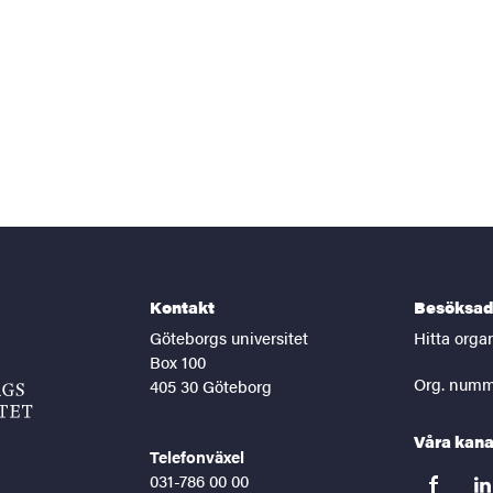
Kontakt
Besöksad
Göteborgs universitet
Hitta orga
Box 100
Org. numm
405 30 Göteborg
Våra kana
Telefonväxel
031-786 00 00
facebook
lin