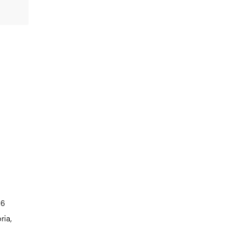
16
ria,