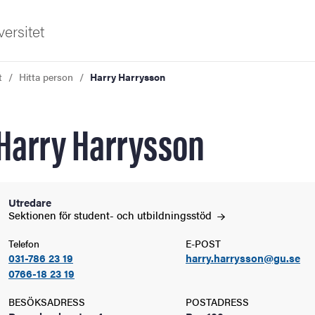
ersitet
t
Hitta person
Harry Harrysson
Harry Harrysson
ldning
Utredare
Sektionen för student- och
utbildningsstöd
och innovation
Telefon
E-POST
031-786 23 19
harry.harrysson@gu.se
tetet
0766-18 23 19
BESÖKSADRESS
POSTADRESS