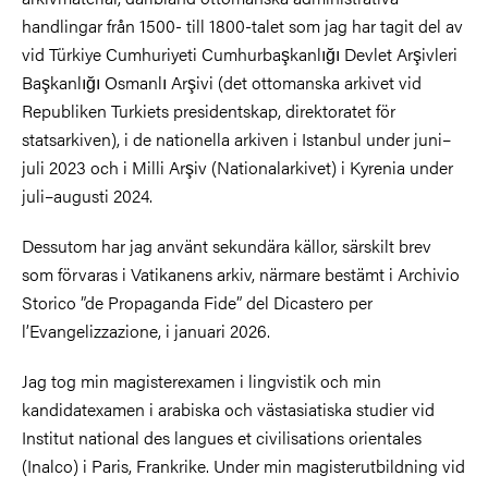
handlingar från 1500- till 1800-talet som jag har tagit del av
vid Türkiye Cumhuriyeti Cumhurbaşkanlığı Devlet Arşivleri
Başkanlığı Osmanlı Arşivi (det ottomanska arkivet vid
Republiken Turkiets presidentskap, direktoratet för
statsarkiven), i de nationella arkiven i Istanbul under juni–
juli 2023 och i Milli Arşiv (Nationalarkivet) i Kyrenia under
juli–augusti 2024.
Dessutom har jag använt sekundära källor, särskilt brev
som förvaras i Vatikanens arkiv, närmare bestämt i Archivio
Storico ”de Propaganda Fide” del Dicastero per
l’Evangelizzazione, i januari 2026.
Jag tog min magisterexamen i lingvistik och min
kandidatexamen i arabiska och västasiatiska studier vid
Institut national des langues et civilisations orientales
(Inalco) i Paris, Frankrike. Under min magisterutbildning vid