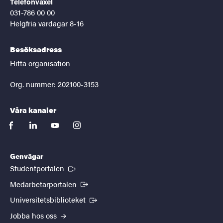
Telefonväxel
031-786 00 00
Helgfria vardagar 8-16
Besöksadress
Hitta organisation
Org. nummer: 202100-3153
Våra kanaler
facebook
linkedin
youtube
instagram
Genvägar
(Extern länk)
Studentportalen
(Extern länk)
Medarbetarportalen
(Extern länk)
Universitetsbiblioteket
Jobba hos oss