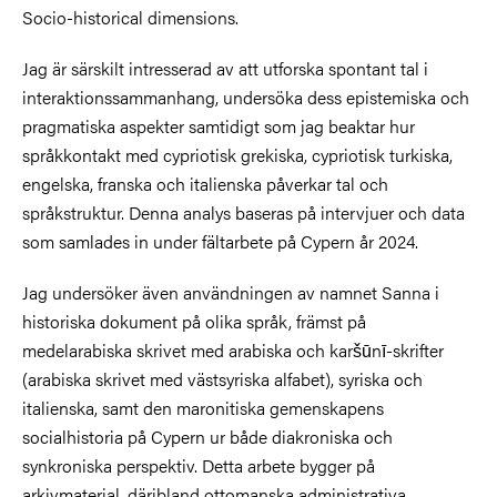
Socio-historical dimensions.
Jag är särskilt intresserad av att utforska spontant tal i
interaktionssammanhang, undersöka dess epistemiska och
pragmatiska aspekter samtidigt som jag beaktar hur
språkkontakt med cypriotisk grekiska, cypriotisk turkiska,
engelska, franska och italienska påverkar tal och
språkstruktur. Denna analys baseras på intervjuer och data
som samlades in under fältarbete på Cypern år 2024.
Jag undersöker även användningen av namnet Sanna i
historiska dokument på olika språk, främst på
medelarabiska skrivet med arabiska och karšūnī-skrifter
(arabiska skrivet med västsyriska alfabet), syriska och
italienska, samt den maronitiska gemenskapens
socialhistoria på Cypern ur både diakroniska och
synkroniska perspektiv. Detta arbete bygger på
arkivmaterial, däribland ottomanska administrativa