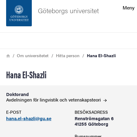
Sökfunktionen
Meny
Göteborgs universitet
Sidfoten
Sök
Kontakta universitetet
Länkstig
Hem
Om universitetet
Hitta person
Hana El-Shazli
Om webbplatsen
Hana El-Shazli
Doktorand
Avdelningen för lingvistik och
vetenskapsteori
E-POST
BESÖKSADRESS
hana.el-shazli@gu.se
Renströmsgatan 6
41255 Göteborg
Rumsnummer