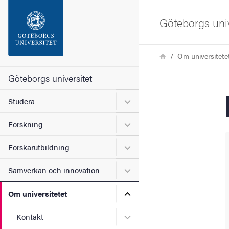
Sökfunktionen
Göteborgs univ
Sidfoten
Länkstig
Hem
Om universitete
Kontakta universitetet
Göteborgs universitet
Undermeny för Studera
Studera
Om webbplatsen
Undermeny för Forskning
Forskning
Undermeny för Forskarutbi
Forskarutbildning
Undermeny för Samverkan 
Samverkan och innovation
Undermeny för Om universi
Om universitetet
Undermeny för Kontakt
Kontakt