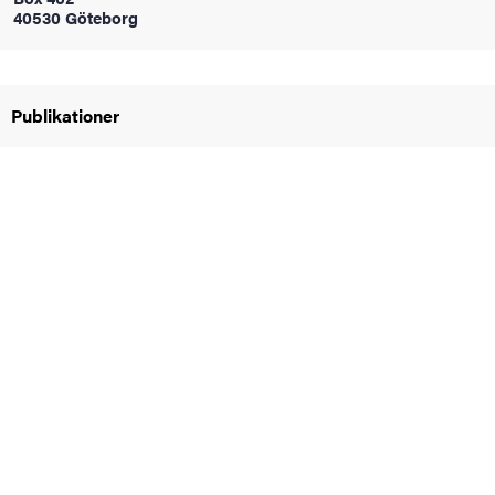
40530 Göteborg
oss
on
Publikationer
värderingar
och traditioner