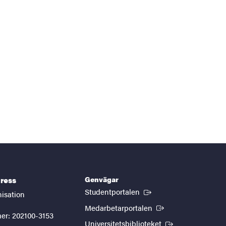
Genvägar
ress
(Extern länk)
Studentportalen
nisation
(Extern länk)
Medarbetarportalen
er: 202100-3153
(Extern länk)
Universitetsbiblioteket