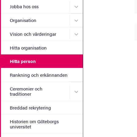
Undermeny för Jobba hos 
Jobba hos oss
Undermeny för Organisati
Organisation
Undermeny för Vision och 
Vision och värderingar
Hitta organisation
Hitta person
Rankning och erkännanden
Ceremonier och
Undermeny för Ceremonier 
traditioner
Breddad rekrytering
Historien om Göteborgs
universitet