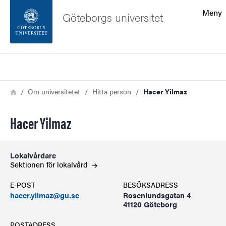
Sökfunktionen
Meny
Göteborgs universitet
Sidfoten
Sök
Kontakta universitetet
Länkstig
Hem
Om universitetet
Hitta person
Hacer Yilmaz
Om webbplatsen
Hacer Yilmaz
Lokalvårdare
Sektionen för lokalvård
E-POST
BESÖKSADRESS
hacer.yilmaz@gu.se
Rosenlundsgatan 4
41120 Göteborg
POSTADRESS