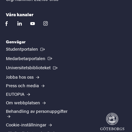
Våra kanaler
facebook
linkedin
youtube
instagram
Genvägar
(Extern länk)
Studentportalen
(Extern länk)
Medarbetarportalen
(Extern länk)
Universitetsbiblioteket
Jobba hos oss
Press och media
EUTOPIA
Om webbplatsen
Behandling av personuppgifter
Cookie-inställningar