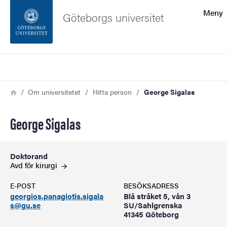
Sökfunktionen
Meny
Göteborgs universitet
Sidfoten
Sök
Kontakta universitetet
Länkstig
Hem
Om universitetet
Hitta person
George Sigalas
Om webbplatsen
George Sigalas
Doktorand
Avd för
kirurgi
E-POST
BESÖKSADRESS
georgios.panagiotis.sigala
Blå stråket 5, vån 3
s@gu.se
SU/Sahlgrenska
41345 Göteborg