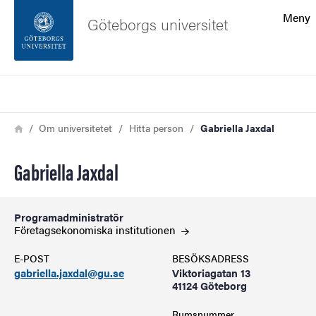
Sökfunktionen
Meny
Göteborgs universitet
Sidfoten
Sök
Kontakta universitetet
Länkstig
Hem
Om universitetet
Hitta person
Gabriella Jaxdal
Om webbplatsen
Gabriella Jaxdal
Programadministratör
Företagsekonomiska
institutionen
E-POST
BESÖKSADRESS
gabriella.jaxdal@gu.se
Viktoriagatan 13
41124 Göteborg
Rumsnummer