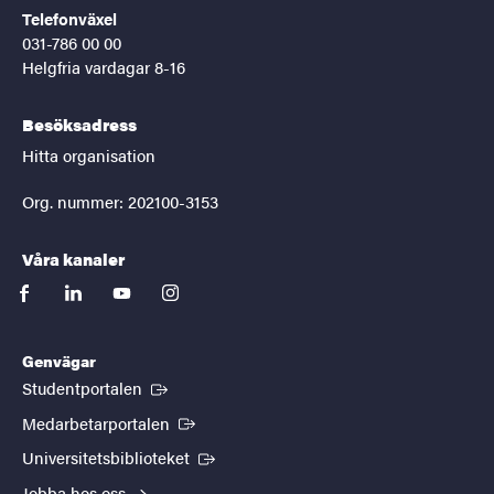
Telefonväxel
031-786 00 00
Helgfria vardagar 8-16
Besöksadress
Hitta organisation
Org. nummer: 202100-3153
Våra kanaler
facebook
linkedin
youtube
instagram
Genvägar
(Extern länk)
Studentportalen
(Extern länk)
Medarbetarportalen
(Extern länk)
Universitetsbiblioteket
Jobba hos oss