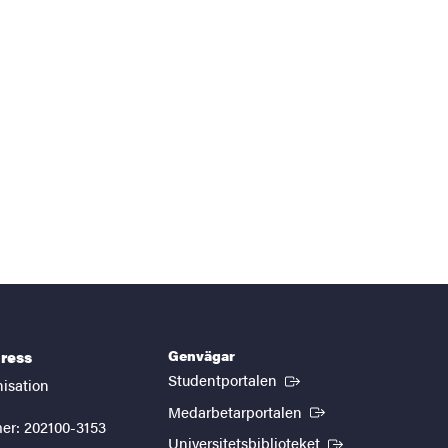
Genvägar
ress
(Extern länk)
Studentportalen
nisation
(Extern länk)
Medarbetarportalen
er: 202100-3153
(Extern länk)
Universitetsbiblioteket