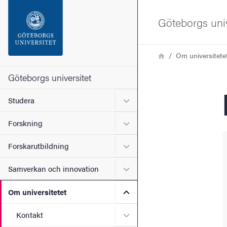
Sökfunktionen
Göteborgs univ
Sidfoten
Länkstig
Hem
Om universitete
Kontakta universitetet
Göteborgs universitet
Undermeny för Studera
Studera
Om webbplatsen
Undermeny för Forskning
Forskning
Undermeny för Forskarutbi
Forskarutbildning
Undermeny för Samverkan 
Samverkan och innovation
Undermeny för Om universi
Om universitetet
Undermeny för Kontakt
Kontakt