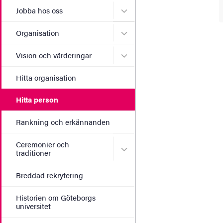
Undermeny för Jobba hos 
Jobba hos oss
Undermeny för Organisati
Organisation
Undermeny för Vision och 
Vision och värderingar
Hitta organisation
Hitta person
Rankning och erkännanden
Ceremonier och
Undermeny för Ceremonier 
traditioner
Breddad rekrytering
Historien om Göteborgs
universitet