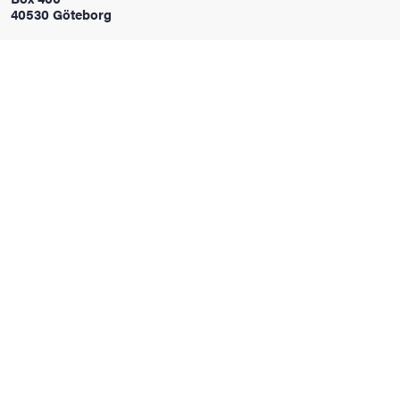
40530 Göteborg
oss
on
värderingar
och traditioner