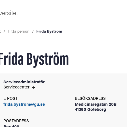
ersitet
t
Hitta person
Frida Byström
Frida Byström
ldning
Serviceadministratör
Servicecenter
och innovation
E-POST
BESÖKSADRESS
frida.bystrom@gu.se
Medicinaregatan 20B
tetet
41390 Göteborg
POSTADRESS
Box 400