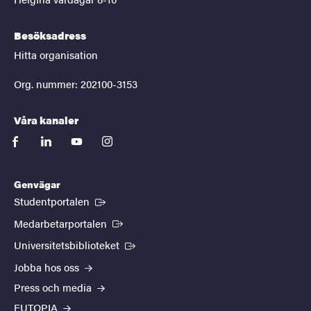
Besöksadress
Hitta organisation
Org. nummer: 202100-3153
Våra kanaler
facebook
linkedin
youtube
instagram
Genvägar
(Extern länk)
Studentportalen
(Extern länk)
Medarbetarportalen
(Extern länk)
Universitetsbiblioteket
Jobba hos oss
Press och media
EUTOPIA