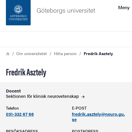
Sökfunktionen
Meny
Göteborgs universitet
Sidfoten
Sök
Kontakta universitetet
Länkstig
Hem
Om universitetet
Hitta person
Fredrik Asztely
Om webbplatsen
Fredrik Asztely
Docent
Sektionen för klinisk
neurovetenskap
Telefon
E-POST
031-332 67 66
fredrik.asztely@neuro.gu.
se
BESÖKSADRESS
POSTADRESS