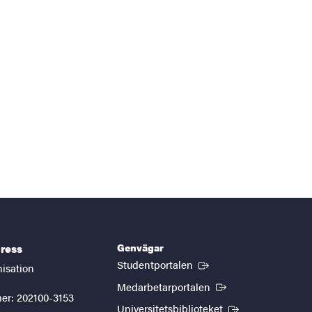
Genvägar
ress
(Extern länk)
Studentportalen
nisation
(Extern länk)
Medarbetarportalen
er: 202100-3153
(Extern länk)
Universitetsbiblioteket