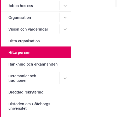
Undermeny för Jobba hos 
Jobba hos oss
Undermeny för Organisati
Organisation
Undermeny för Vision och 
Vision och värderingar
Hitta organisation
Hitta person
Rankning och erkännanden
Ceremonier och
Undermeny för Ceremonier 
traditioner
Breddad rekrytering
Historien om Göteborgs
universitet