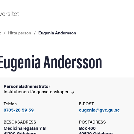
ersitet
t
Hitta person
Eugenia Andersson
Eugenia Andersson
ldning
Personaladministratör
Institutionen för
geovetenskaper
och innovation
Telefon
E-POST
0705-20 59 59
eugenia@gvc.gu.se
tetet
BESÖKSADRESS
POSTADRESS
Medicinaregatan 7 B
Box 460
41390 Göteborg
40530 Göteborg