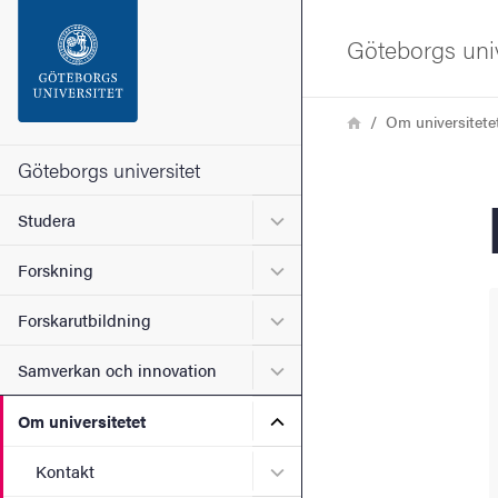
Sökfunktionen
Göteborgs univ
Sidfoten
Länkstig
Hem
Om universitete
Kontakta universitetet
Göteborgs universitet
Undermeny för Studera
Studera
Om webbplatsen
Undermeny för Forskning
Forskning
Undermeny för Forskarutbi
Forskarutbildning
Undermeny för Samverkan 
Samverkan och innovation
Undermeny för Om universi
Om universitetet
Undermeny för Kontakt
Kontakt