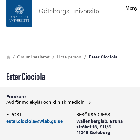
Sökfunktionen
Meny
Göteborgs universitet
Sidfoten
Sök
Kontakta universitetet
Länkstig
Hem
Om universitetet
Hitta person
Ester Ciociola
Om webbplatsen
Ester Ciociola
Forskare
Avd för molekylär och klinisk
medicin
E-POST
BESÖKSADRESS
ester.ciociola@wlab.gu.se
Wallenberglab, Bruna
stråket 16, SU/S
41345 Göteborg