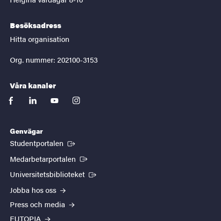
Besöksadress
Hitta organisation
Org. nummer: 202100-3153
Våra kanaler
facebook
linkedin
youtube
instagram
Genvägar
(Extern länk)
Studentportalen
(Extern länk)
Medarbetarportalen
(Extern länk)
Universitetsbiblioteket
Jobba hos oss
Press och media
EUTOPIA