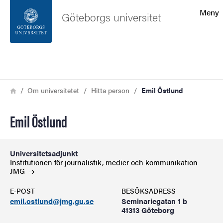
Sökfunktionen
Meny
Göteborgs universitet
Sidfoten
Sök
Kontakta universitetet
Länkstig
Hem
Om universitetet
Hitta person
Emil Östlund
Om webbplatsen
Emil Östlund
Universitetsadjunkt
Institutionen för journalistik, medier och kommunikation
JMG
E-POST
BESÖKSADRESS
emil.ostlund@jmg.gu.se
Seminariegatan 1 b
41313 Göteborg