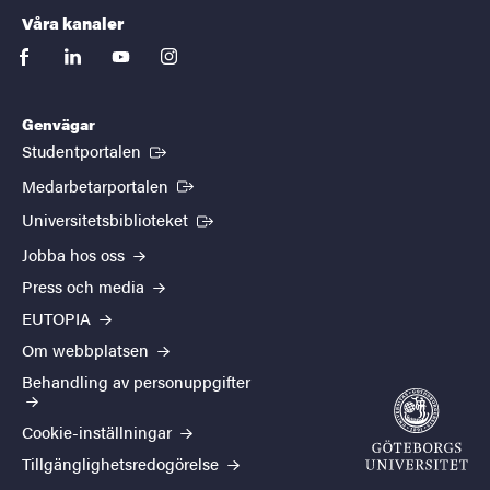
Våra kanaler
facebook
linkedin
youtube
instagram
Genvägar
(Extern länk)
Studentportalen
(Extern länk)
Medarbetarportalen
(Extern länk)
Universitetsbiblioteket
Jobba hos oss
Press och media
EUTOPIA
Om webbplatsen
Behandling av personuppgifter
Cookie-inställningar
Tillgänglighetsredogörelse