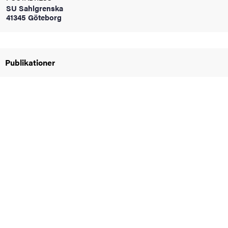
SU Sahlgrenska
oss
41345 Göteborg
on
värderingar
Publikationer
och traditioner