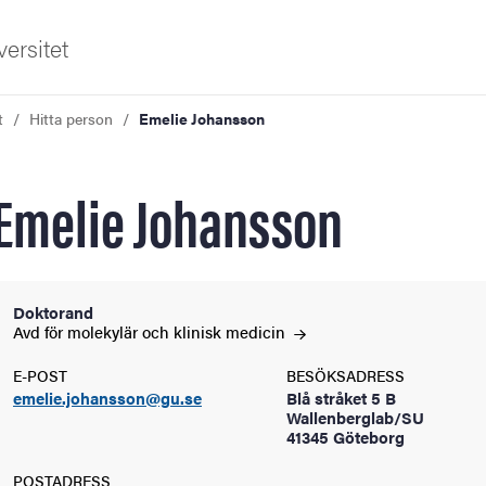
ersitet
t
Hitta person
Emelie Johansson
Emelie Johansson
ldning
Doktorand
Avd för molekylär och klinisk
medicin
och innovation
E-POST
BESÖKSADRESS
emelie.johansson@gu.se
Blå stråket 5 B
tetet
Wallenberglab/SU
41345 Göteborg
POSTADRESS