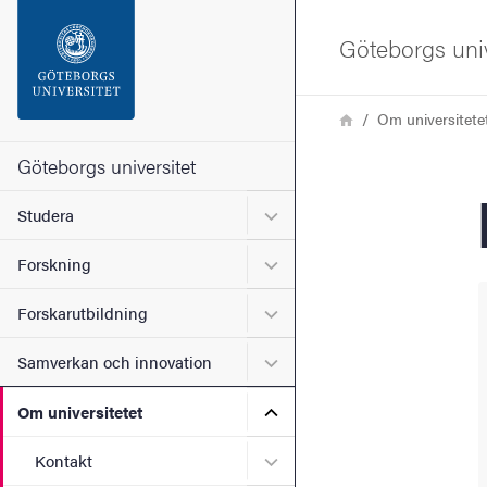
Sökfunktionen
Göteborgs univ
Sidfoten
Länkstig
Hem
Om universitete
Kontakta universitetet
Göteborgs universitet
Undermeny för Studera
Studera
Om webbplatsen
Undermeny för Forskning
Forskning
Undermeny för Forskarutbi
Forskarutbildning
Undermeny för Samverkan 
Samverkan och innovation
Undermeny för Om universi
Om universitetet
Undermeny för Kontakt
Kontakt