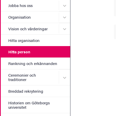
Undermeny för Jobba hos 
Jobba hos oss
Undermeny för Organisati
Organisation
Undermeny för Vision och 
Vision och värderingar
Hitta organisation
Hitta person
Rankning och erkännanden
Ceremonier och
Undermeny för Ceremonier 
traditioner
Breddad rekrytering
Historien om Göteborgs
universitet