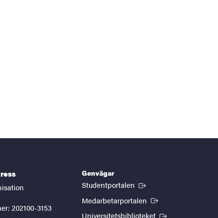
Genvägar
ress
(Extern länk)
Studentportalen
nisation
(Extern länk)
Medarbetarportalen
er: 202100-3153
(Extern länk)
Universitetsbiblioteket