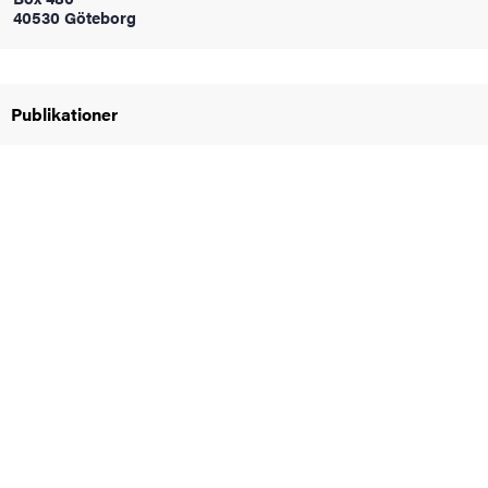
40530 Göteborg
oss
on
Publikationer
värderingar
och traditioner