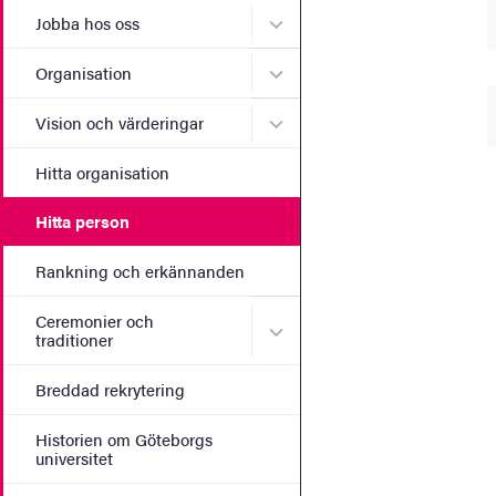
Undermeny för Jobba hos 
Jobba hos oss
Undermeny för Organisati
Organisation
Undermeny för Vision och 
Vision och värderingar
Hitta organisation
Hitta person
Rankning och erkännanden
Ceremonier och
Undermeny för Ceremonier 
traditioner
Breddad rekrytering
Historien om Göteborgs
universitet