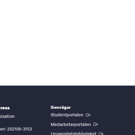
Genvägar
ress
(Extern länk)
Studentportalen
nisation
(Extern länk)
Medarbetarportalen
er: 202100-3153
(Extern länk)
Universitetsbiblioteket