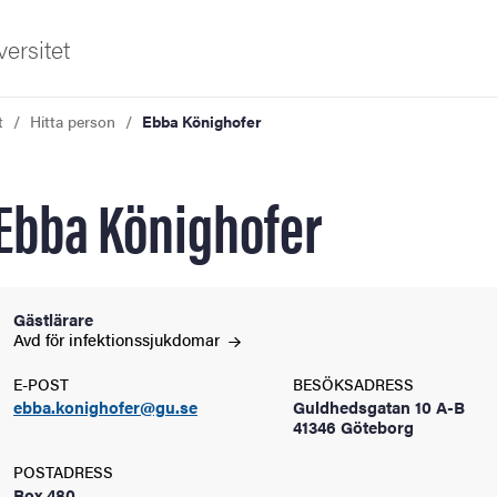
ersitet
t
Hitta person
Ebba Könighofer
Ebba Könighofer
ldning
Gästlärare
Avd för
infektionssjukdomar
och innovation
E-POST
BESÖKSADRESS
ebba.konighofer@gu.se
Guldhedsgatan 10 A-B
tetet
41346 Göteborg
POSTADRESS
Box 480