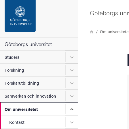
Sökfunktionen
Göteborgs univ
Sidfoten
Länkstig
Hem
Om universitete
Kontakta universitetet
Göteborgs universitet
Undermeny för Studera
Studera
Om webbplatsen
Undermeny för Forskning
Forskning
Undermeny för Forskarutbi
Forskarutbildning
Undermeny för Samverkan 
Samverkan och innovation
Undermeny för Om universi
Om universitetet
Undermeny för Kontakt
Kontakt