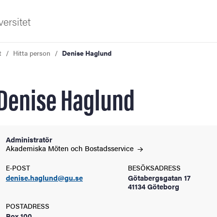
ersitet
t
Hitta person
Denise Haglund
Denise Haglund
ldning
Administratör
Akademiska Möten och
Bostadsservice
och innovation
E-POST
BESÖKSADRESS
denise.haglund@gu.se
Götabergsgatan 17
tetet
41134 Göteborg
POSTADRESS
Box 100