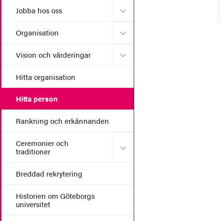
Undermeny för Jobba hos 
Jobba hos oss
Undermeny för Organisati
Organisation
Undermeny för Vision och 
Vision och värderingar
Hitta organisation
Hitta person
Rankning och erkännanden
Ceremonier och
Undermeny för Ceremonier 
traditioner
Breddad rekrytering
Historien om Göteborgs
universitet