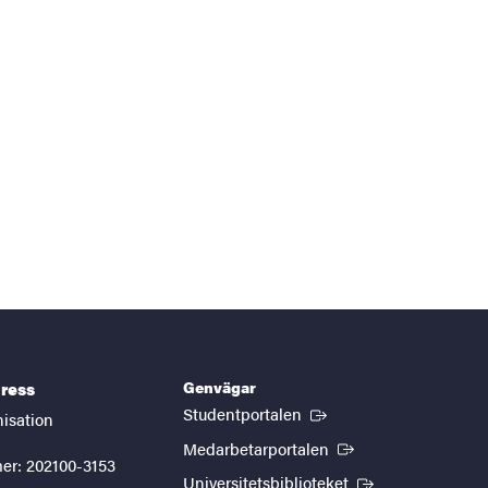
Genvägar
ress
(Extern länk)
Studentportalen
nisation
(Extern länk)
Medarbetarportalen
er: 202100-3153
(Extern länk)
Universitetsbiblioteket