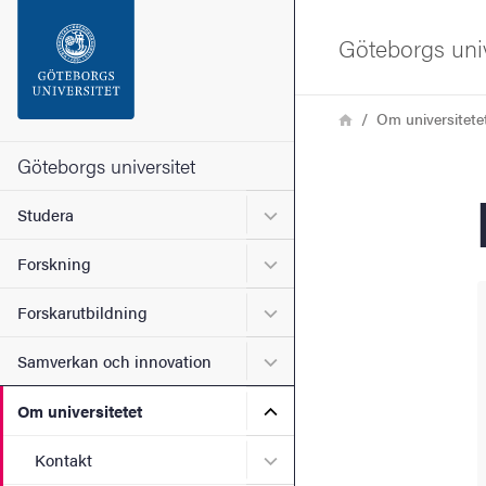
Sökfunktionen
Göteborgs univ
Sidfoten
Länkstig
Hem
Om universitete
Kontakta universitetet
Göteborgs universitet
Undermeny för Studera
Studera
Om webbplatsen
Undermeny för Forskning
Forskning
Undermeny för Forskarutbi
Forskarutbildning
Undermeny för Samverkan 
Samverkan och innovation
Undermeny för Om universi
Om universitetet
Undermeny för Kontakt
Kontakt