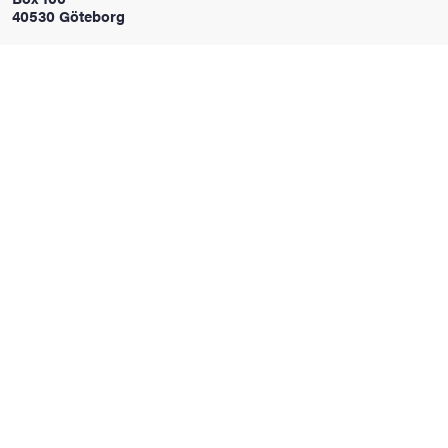
40530 Göteborg
oss
on
värderingar
och traditioner