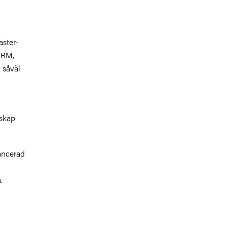
aster-
HRM,
 såväl
nskap
vancerad
.