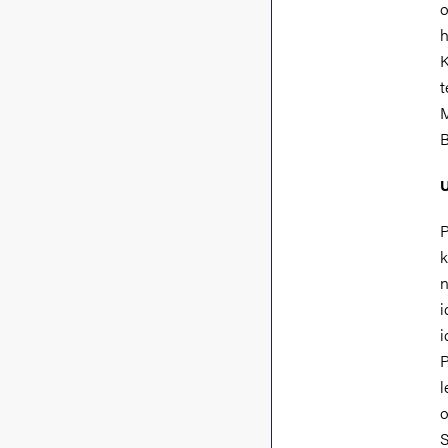
o
h
K
t
M
B
U
P
k
n
i
i
P
l
o
S