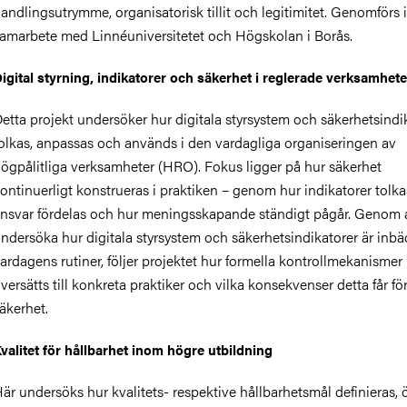
andlingsutrymme, organisatorisk tillit och legitimitet. Genomförs i
amarbete med Linnéuniversitetet och Högskolan i Borås.
igital styrning, indikatorer och säkerhet i reglerade verksamhete
etta projekt undersöker hur digitala styrsystem och säkerhetsindi
olkas, anpassas och används i den vardagliga organiseringen av
ögpålitliga verksamheter (HRO). Fokus ligger på hur säkerhet
ontinuerligt konstrueras i praktiken – genom hur indikatorer tolka
nsvar fördelas och hur meningsskapande ständigt pågår. Genom 
ndersöka hur digitala styrsystem och säkerhetsindikatorer är inbä
ardagens rutiner, följer projektet hur formella kontrollmekanismer
versätts till konkreta praktiker och vilka konsekvenser detta får fö
äkerhet.
valitet för hållbarhet inom högre utbildning
är undersöks hur kvalitets- respektive hållbarhetsmål definieras, 