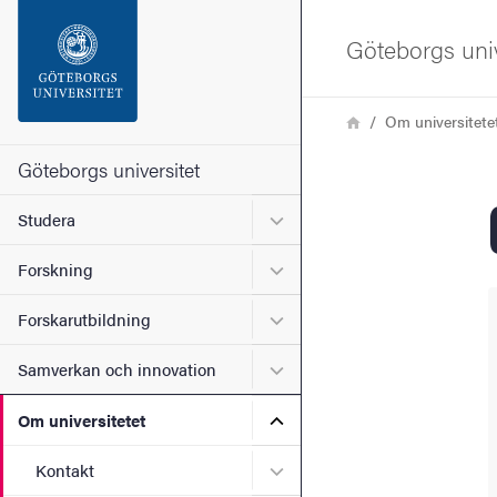
Sökfunktionen
Göteborgs univ
Sidfoten
Länkstig
Hem
Om universitete
Kontakta universitetet
Göteborgs universitet
Undermeny för Studera
Studera
Om webbplatsen
Undermeny för Forskning
Forskning
Undermeny för Forskarutbi
Forskarutbildning
Undermeny för Samverkan 
Samverkan och innovation
Undermeny för Om universi
Om universitetet
Undermeny för Kontakt
Kontakt