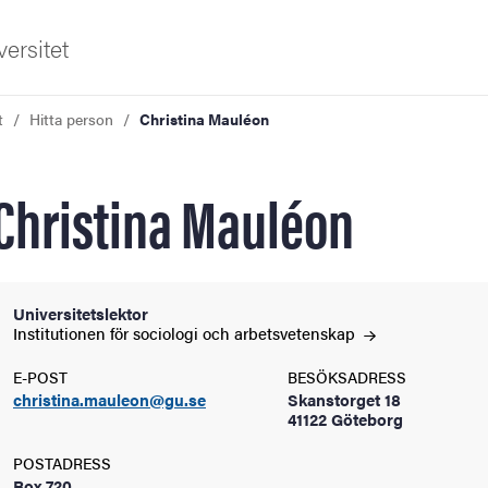
ersitet
t
Hitta person
Christina Mauléon
Christina Mauléon
ldning
Universitetslektor
Institutionen för sociologi och
arbetsvetenskap
och innovation
E-POST
BESÖKSADRESS
christina.mauleon@gu.se
Skanstorget 18
tetet
41122 Göteborg
POSTADRESS
Box 720