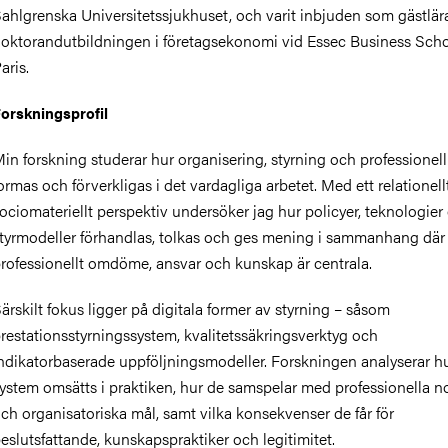
ahlgrenska Universitetssjukhuset, och varit inbjuden som gästlär
oktorandutbildningen i företagsekonomi vid Essec Business Scho
aris.
orskningsprofil
in forskning studerar hur organisering, styrning och professionell
ormas och förverkligas i det vardagliga arbetet. Med ett relationell
ociomateriellt perspektiv undersöker jag hur policyer, teknologier
tyrmodeller förhandlas, tolkas och ges mening i sammanhang där
rofessionellt omdöme, ansvar och kunskap är centrala.
ärskilt fokus ligger på digitala former av styrning – såsom
restationsstyrningssystem, kvalitetssäkringsverktyg och
ndikatorbaserade uppföljningsmodeller. Forskningen analyserar h
ystem omsätts i praktiken, hur de samspelar med professionella n
ch organisatoriska mål, samt vilka konsekvenser de får för
eslutsfattande, kunskapspraktiker och legitimitet.