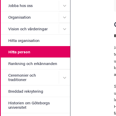
Undermeny för Jobba hos 
Jobba hos oss
Undermeny för Organisati
Organisation
Undermeny för Vision och 
Vision och värderingar
Hitta organisation
J
Hitta person
t
u
Rankning och erkännanden
k
a
Ceremonier och
Undermeny för Ceremonier 
traditioner
S
Breddad rekrytering
u
l
Historien om Göteborgs
H
universitet
f