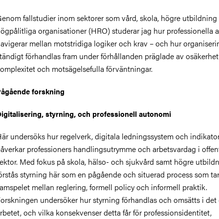
enom fallstudier inom sektorer som vård, skola, högre utbildning
ögpålitliga organisationer (HRO) studerar jag hur professionella a
avigerar mellan motstridiga logiker och krav – och hur organiseri
tändigt förhandlas fram under förhållanden präglade av osäkerhet
omplexitet och motsägelsefulla förväntningar.
ågående forskning
igitalisering, styrning, och professionell autonomi
är undersöks hur regelverk, digitala ledningssystem och indikato
åverkar professioners handlingsutrymme och arbetsvardag i offent
ektor. Med fokus på skola, hälso- och sjukvård samt högre utbild
örstås styrning här som en pågående och situerad process som tar
amspelet mellan reglering, formell policy och informell praktik.
orskningen undersöker hur styrning förhandlas och omsätts i det
rbetet, och vilka konsekvenser detta får för professionsidentitet,