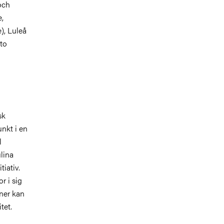
och
e,
), Luleå
nto
sk
nkt i en
l
ulina
tiativ.
r i sig
oner kan
tet.