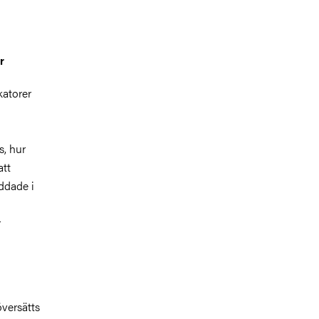
r
katorer
s, hur
att
ddade i
r
översätts