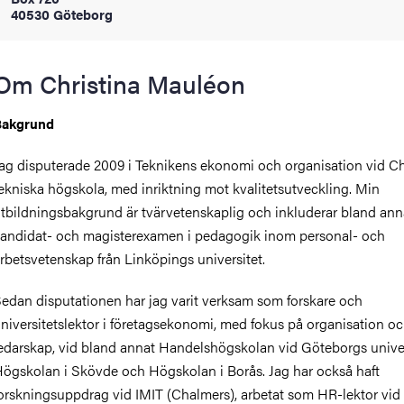
40530 Göteborg
oss
on
Om Christina Mauléon
värderingar
Bakgrund
ag disputerade 2009 i Teknikens ekonomi och organisation vid C
ekniska högskola, med inriktning mot kvalitetsutveckling. Min
tbildningsbakgrund är tvärvetenskaplig och inkluderar bland ann
andidat- och magisterexamen i pedagogik inom personal- och
rbetsvetenskap från Linköpings universitet.
och traditioner
edan disputationen har jag varit verksam som forskare och
niversitetslektor i företagsekonomi, med fokus på organisation o
edarskap, vid bland annat Handelshögskolan vid Göteborgs univer
ögskolan i Skövde och Högskolan i Borås. Jag har också haft
orskningsuppdrag vid IMIT (Chalmers), arbetat som HR-lektor vid