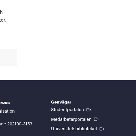
ch
or.
Genvägar
ress
(Extern länk)
Studentportalen
nisation
(Extern länk)
Medarbetarportalen
er: 202100-3153
(Extern länk)
Universitetsbiblioteket