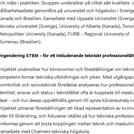
ch mäts i praktiken. Gruppen undersöker på vilket sätt kvalitets- 
ållbarhetsarbete genomförs på universitet och högskolor i Sverig
anada och Brasilien. Samarbete med Uppsala Universitet (Sverige
ekniska universitet (Sverige), University of Alberta (Kanada), Toro
etropolitan University (Kanada), FURB – Regional University of
lumenau (Brasilien).
ngendering STEM – för ett inkluderande tekniskt professionsfält
rojektet undersöker hur könsnormer och föreställningar om tekni
ompetens formar tekniska utbildningar och yrken. Med utgångspu
ormkritisk och socioteknisk förståelse analyseras hur professionel
dentitet, ansvar och status i teknikfältet ofta är kopplade till mask
deal – och hur dessa upprätthålls genom till synes könsneutrala ini
rojektet utmanar föreställningen att ökad representation av kvinno
eder till förändring, och fokuserar istället på hur tekniska professi
mformas genom att bryta kopplingen mellan teknik och maskulini
amarbete med Chalmers tekniska högskola.