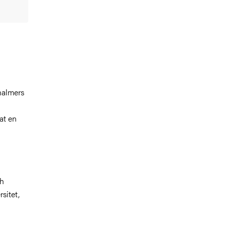
halmers
at en
ch
sitet,