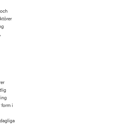
 och
ktörer
ng
,
rer
lig
ning
 form i
 dagliga