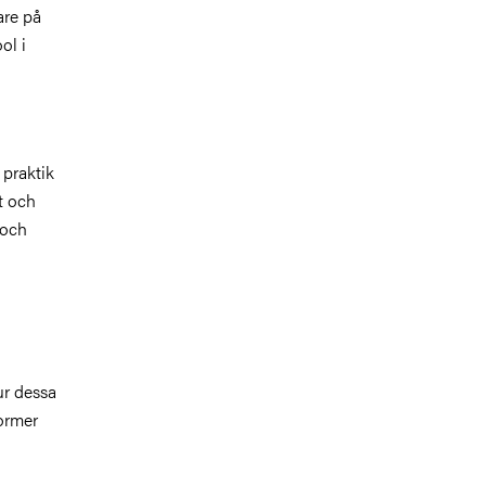
are på
ol i
 praktik
t och
 och
ur dessa
ormer