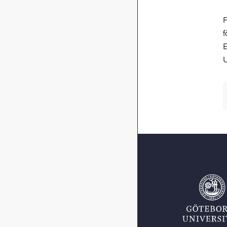
F
f
E
U