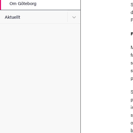
Om Göteborg
S
d
Undermeny för Aktuellt
Aktuellt
P
F
M
f
s
s
p
S
p
i
s
o
b