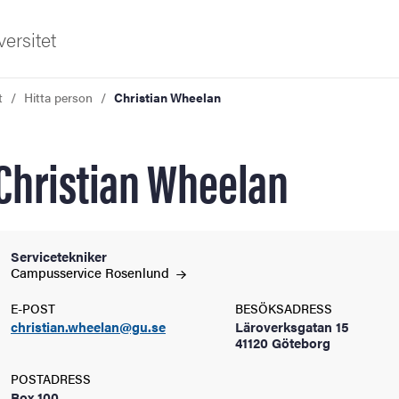
ersitet
t
Hitta person
Christian Wheelan
Christian Wheelan
ldning
Servicetekniker
Campusservice
Rosenlund
och innovation
E-POST
BESÖKSADRESS
christian.wheelan@gu.se
Läroverksgatan 15
tetet
41120 Göteborg
POSTADRESS
Box 100