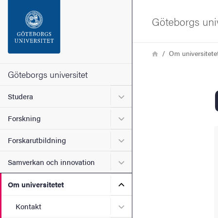
Sökfunktionen
Göteborgs univ
Sidfoten
Länkstig
Hem
Om universitete
Kontakta universitetet
Göteborgs universitet
Undermeny för Studera
Studera
Om webbplatsen
Undermeny för Forskning
Forskning
Undermeny för Forskarutbi
Forskarutbildning
Undermeny för Samverkan 
Samverkan och innovation
Undermeny för Om universi
Om universitetet
Undermeny för Kontakt
Kontakt