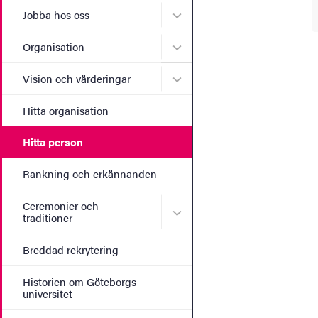
Undermeny för Jobba hos 
Jobba hos oss
Undermeny för Organisati
Organisation
Undermeny för Vision och 
Vision och värderingar
Hitta organisation
Hitta person
Rankning och erkännanden
Ceremonier och
Undermeny för Ceremonier 
traditioner
Breddad rekrytering
Historien om Göteborgs
universitet