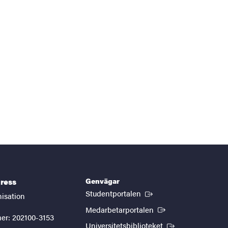
Genvägar
ress
(Extern länk)
Studentportalen
nisation
(Extern länk)
Medarbetarportalen
er: 202100-3153
(Extern länk)
Universitetsbiblioteket