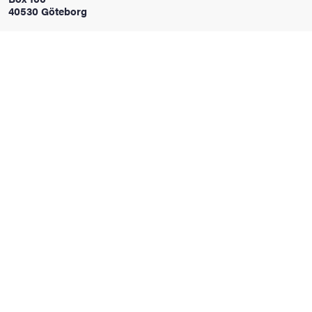
40530 Göteborg
oss
on
värderingar
och traditioner