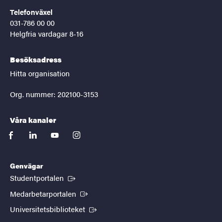
Telefonväxel
031-786 00 00
Helgfria vardagar 8-16
Besöksadress
Hitta organisation
Org. nummer: 202100-3153
Våra kanaler
facebook
linkedin
youtube
instagram
Genvägar
(Extern länk)
Studentportalen
(Extern länk)
Medarbetarportalen
(Extern länk)
Universitetsbiblioteket