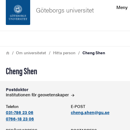
Sökfunktionen
Meny
Göteborgs universitet
Sidfoten
Sök
Kontakta universitetet
Länkstig
Hem
Om universitetet
Hitta person
Cheng Shen
Om webbplatsen
Cheng Shen
Postdoktor
Institutionen för
geovetenskaper
Telefon
E-POST
031-786 23 06
cheng.shen@gu.se
0766-18 23 06