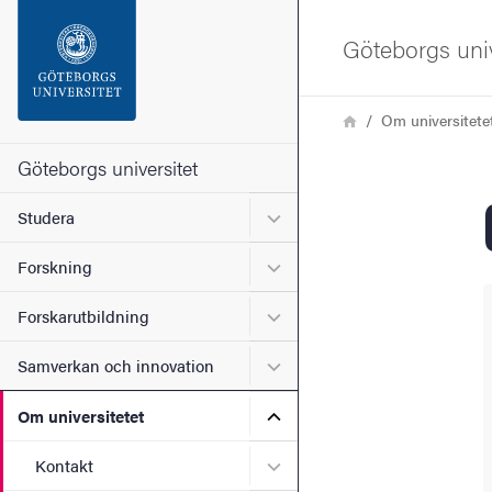
Sökfunktionen
Göteborgs univ
Sidfoten
Länkstig
Hem
Om universitete
Kontakta universitetet
Göteborgs universitet
Undermeny för Studera
Studera
Om webbplatsen
Undermeny för Forskning
Forskning
Undermeny för Forskarutbi
Forskarutbildning
Undermeny för Samverkan 
Samverkan och innovation
Undermeny för Om universi
Om universitetet
Undermeny för Kontakt
Kontakt