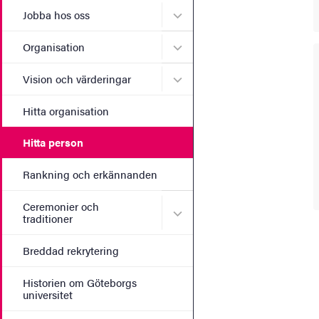
Undermeny för Jobba hos 
Jobba hos oss
Undermeny för Organisati
Organisation
Undermeny för Vision och 
Vision och värderingar
Hitta organisation
Hitta person
Rankning och erkännanden
Ceremonier och
Undermeny för Ceremonier 
traditioner
Breddad rekrytering
Historien om Göteborgs
universitet