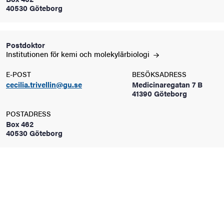
40530 Göteborg
oss
on
Postdoktor
Institutionen för kemi och
molekylärbiologi
värderingar
E-POST
BESÖKSADRESS
cecilia.trivellin@gu.se
Medicinaregatan 7 B
41390 Göteborg
POSTADRESS
Box 462
40530 Göteborg
och traditioner