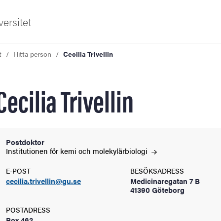
ersitet
t
Hitta person
Cecilia Trivellin
Cecilia Trivellin
ldning
Postdoktor
Institutionen för kemi och
molekylärbiologi
och innovation
E-POST
BESÖKSADRESS
cecilia.trivellin@gu.se
Medicinaregatan 7 B
tetet
41390 Göteborg
POSTADRESS
Box 462