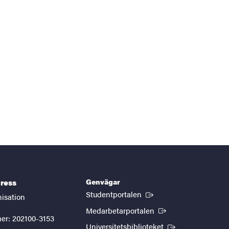
Genvägar
ress
(Extern länk)
Studentportalen
nisation
(Extern länk)
Medarbetarportalen
er: 202100-3153
(Extern länk)
Universitetsbiblioteket